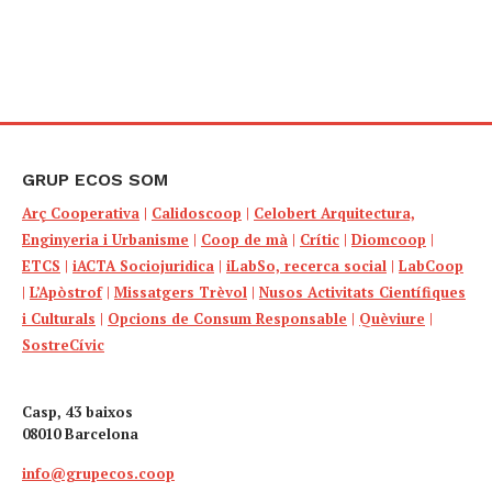
GRUP ECOS SOM
Arç Cooperativa
|
Calidoscoop
|
Celobert Arquitectura,
Enginyeria i Urbanisme
|
Coop de mà
|
Crític
|
Diomcoop
|
ETCS
|
iACTA Sociojuridica
|
iLabSo, recerca social
|
LabCoop
|
L’Apòstrof
|
Missatgers Trèvol
|
Nusos Activitats Científiques
i Culturals
|
Opcions de Consum Responsable
|
Quèviure
|
SostreCívic
Casp, 43 baixos
08010 Barcelona
info@grupecos.coop