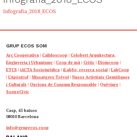
Infografia_2018_ECOS
GRUP ECOS SOM
Arç Cooperativa
|
Calidoscoop
|
Celobert Arquitectura,
Enginyeria i Urbanisme
|
Coop de mà
|
Crític
|
Diomcoop
|
ETCS
|
iACTA Sociojuridica
|
iLabSo, recerca social
|
LabCoop
|
L’Apòstrof
|
Missatgers Trèvol
|
Nusos Activitats Científiques
i Culturals
|
Opcions de Consum Responsable
|
Quèviure
|
SostreCívic
Casp, 43 baixos
08010 Barcelona
info@grupecos.coop