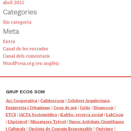
abril 2025
Categories
Sin categoría
Meta
Entra
Canal de les entrades
Canal dels comentaris
WordPress.org (en anglès)
GRUP ECOS SOM
Arç Cooperativa
|
Calidoscoop
|
Celobert Arquitectura,
Enginyeria i Urbanisme
|
Coop de mà
|
Crític
|
Diomcoop
|
ETCS
|
iACTA Sociojuridica
|
iLabSo, recerca social
|
LabCoop
|
L’Apòstrof
|
Missatgers Trèvol
|
Nusos Activitats Científiques
i Culturals
|
Opcions de Consum Responsable
|
Quèviure
|