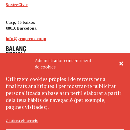
SostreCívic
Casp, 43 baixos
08010 Barcelona
info@grupecos.coop
Administrador consentiment
de cookies
Utilitzem cookies pròpies i de tercers per a
finalitats analítiques i per mostrar-te publicitat
Avís legal
SUBSCRIU-TE
personalitzada en base a un perfil elaborat a partir
AL BUTLLETÍ
Política de privacitat
dels teus hàbits de navegació (per exemple,
Política de cookies
pàgines visitades).
ECOS pertany a:
Gestiona els serveis