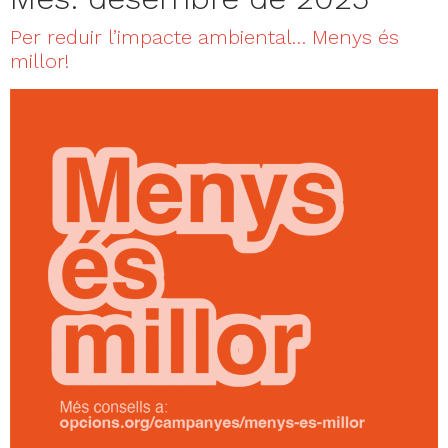
Per reduir l’impacte ambiental… Menys és
millor!