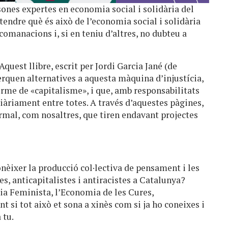
nes expertes en economia social i solidària del
endre què és això de l’economia social i solidària
omanacions i, si en teniu d’altres, no dubteu a
 Aquest llibre, escrit per Jordi Garcia Jané (de
cerquen alternatives a aquesta màquina d’injustícia,
erme de «capitalisme», i que, amb responsabilitats
àriament entre totes. A través d’aquestes pàgines,
mal, com nosaltres, que tiren endavant projectes
onèixer la producció col·lectiva de pensament i les
s, anticapitalistes i antiracistes a Catalunya?
ia Feminista, l’Economia de les Cures,
 si tot això et sona a xinès com si ja ho coneixes i
 tu.