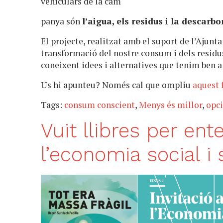
vehiculars de la cam
panya són
l’aigua, els residus i la descarb
El projecte, realitzat amb el suport de l’Ajun
transformació del nostre consum i dels resid
coneixent idees i alternatives que tenim ben a 
Us hi apunteu? Només cal que ompliu
aquest 
Tags:
consum conscient
,
Menys és millor
,
opc
Vuit llibres per en
l’economia social i 