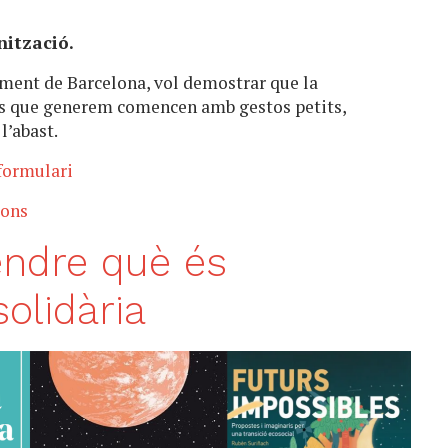
onització.
tament de Barcelona, vol demostrar que la
us que generem comencen amb gestos petits,
l’abast.
formulari
ions
tendre què és
solidària