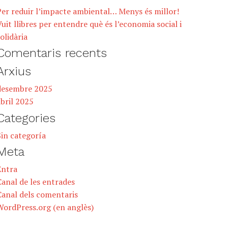
Per reduir l’impacte ambiental… Menys és millor!
uit llibres per entendre què és l’economia social i
olidària
Comentaris recents
Arxius
desembre 2025
bril 2025
Categories
Sin categoría
Meta
Entra
anal de les entrades
Canal dels comentaris
WordPress.org (en anglès)