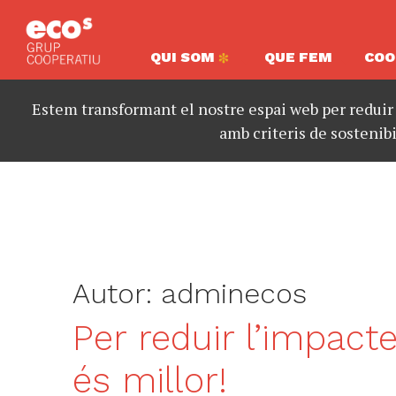
QUI SOM
QUE FEM
COO
Estem transformant el nostre espai web per reduir
amb criteris de sostenibi
Autor:
adminecos
Per reduir l’impac
és millor!