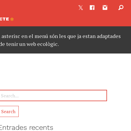
CTE
asterisc en el menú són les que ja estan adaptades
de tenir un web ecològic.
Entrades recents