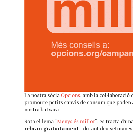
La nostra sòcia
Opcions
, amb la col·laboració
promoure petits canvis de consum que poden ac
nostra butxaca.
Sota el lema “
Menys és millor
“, es tracta d’u
rebran gratuïtament
i durant deu setmanes,