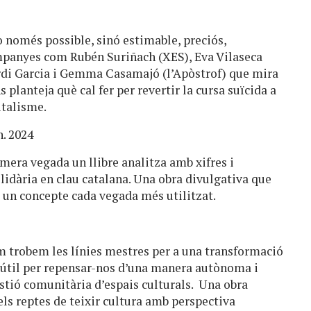
o només possible, sinó estimable, preciós,
ompanyes com Rubén Suriñach (XES), Eva Vilaseca
ordi Garcia i Gemma Casamajó (l’Apòstrof) que mira
ns planteja què cal fer per revertir la cursa suïcida a
italisme.
n. 2024
mera vegada un llibre analitza amb xifres i
lidària en clau catalana. Una obra divulgativa que
i un concepte cada vegada més utilitzat.
 trobem les línies mestres per a una transformació
na útil per repensar-nos d’una manera autònoma i
estió comunitària d’espais culturals. Una obra
 els reptes de teixir cultura amb perspectiva