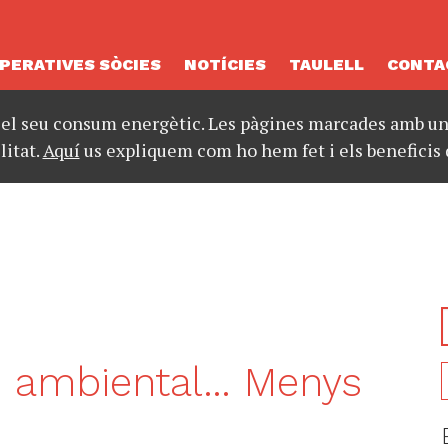
PERATIVES SÒCIES
NOTÍCIES
TAULELL
CONTA
 el seu consum energètic. Les pàgines marcades amb un 
litat.
Aquí
us expliquem com ho hem fet i els beneficis 
te ambiental… Menys