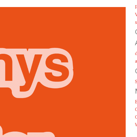
V
s
a
C