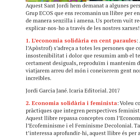
Aquest Sant Jordi hem demanat a algunes perso
Grup ECOS que ens recomanin un llibre per ent
de manera senzilla i amena. Us portem vuit rec
explicar-nos-ho a través de les nostres xarxes!
1. L’economia solidària en cent paraules
:
l’Apòstrof) s’adreça a totes les persones que 
insostenibilitat i dolor que resumim amb el t
certament desiguals, reproduïm i mantenim di
viatjarem arreu del món i coneixerem gent nor
increïbles.
Jordi Garcia Jané. Icaria Editorial. 2017
2. Economia solidària i feminista
: Voleu c
pràctiques que integren perspectives feministe
Aquest llibre repassa conceptes com l’Econom
l’Ecofeminisme i el Feminisme Decolonial. Tant
t’interessa aprofundir-hi, aquest llibre és per a