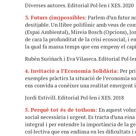
Diverses autores. Editorial Pol·len i XES. 2020
3. Futurs (im)possibles
: Parlem d’un futur n
desitjable. Un llibre polifònic amb veus de c
(Espai Ambiental), Mireia Bosch (Opcions), J
de cara la profunditat de la crisi ecosocial, i e
la qual fa massa temps que ens empeny el cap
Rubèn Suriñach i Eva Vilaseca. Editorial Pol·le
4. Invitació a l’Economia Solidària:
Per pri
exemples pràctics la situació de l’economia so
ens convida a conèixer una realitat emergent 
Jordi Estivill. Editorial Pol·len i XES. 2018
5. Perquè tot és de tothom:
En aquest volum
social necessària i urgent. Es tracta d’una ei
integral i per entendre la importància de la g
col·lectiva que ens endinsa en les dificultats i