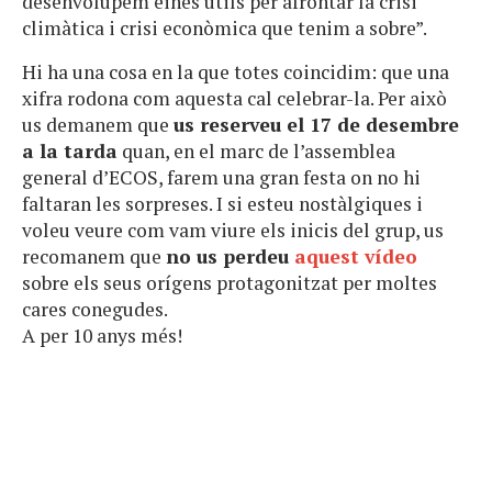
desenvolupem eines útils per afrontar la crisi
climàtica i crisi econòmica que tenim a sobre”.
Hi ha una cosa en la que totes coincidim: que una
xifra rodona com aquesta cal celebrar-la. Per això
us demanem que
us reserveu el 17 de desembre
a la tarda
quan, en el marc de l’assemblea
general d’ECOS, farem una gran festa on no hi
faltaran les sorpreses. I si esteu nostàlgiques i
voleu veure com vam viure els inicis del grup, us
recomanem que
no us perdeu
aquest vídeo
sobre els seus orígens protagonitzat per moltes
cares conegudes.
A per 10 anys més!