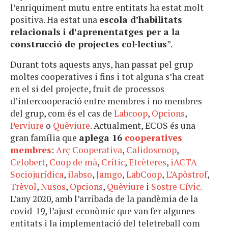
l’enriquiment mutu entre entitats ha estat molt
positiva. Ha estat una
escola d’habilitats
relacionals i d’aprenentatges per a la
construcció de projectes col·lectius
”.
Durant tots aquests anys, han passat pel grup
moltes cooperatives i fins i tot alguna s’ha creat
en el si del projecte, fruit de processos
d’intercooperació entre membres i no membres
del grup, com és el cas de
Labcoop
,
Opcions
,
Perviure
o
Quèviure
. Actualment, ECOS és una
gran família que
aplega 16
cooperatives
membres
:
Arç Cooperativa
,
Calidoscoop
,
Celobert
,
Coop de mà
,
Crític
,
Etcèteres
,
iACTA
Sociojurídica
,
ilabso
,
Jamgo
,
LabCoop
,
L’Apòstrof
,
Trèvol
,
Nusos
,
Opcions
,
Quèviure
i
Sostre Cívic.
L’any 2020, amb l’arribada de la pandèmia de la
covid-19, l’ajust econòmic que van fer algunes
entitats i la implementació del teletreball com