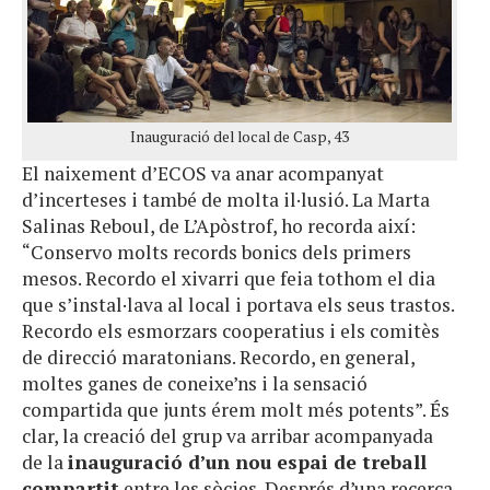
Inauguració del local de Casp, 43
El naixement d’ECOS va anar acompanyat
d’incerteses i també de molta il·lusió. La Marta
Salinas Reboul, de L’Apòstrof, ho recorda així:
“Conservo molts records bonics dels primers
mesos. Recordo el xivarri que feia tothom el dia
que s’instal·lava al local i portava els seus trastos.
Recordo els esmorzars cooperatius i els comitès
de direcció maratonians. Recordo, en general,
moltes ganes de coneixe’ns i la sensació
compartida que junts érem molt més potents”. És
clar, la creació del grup va arribar acompanyada
de la
inauguració d’un nou espai de treball
compartit
entre les sòcies. Després d’una recerca