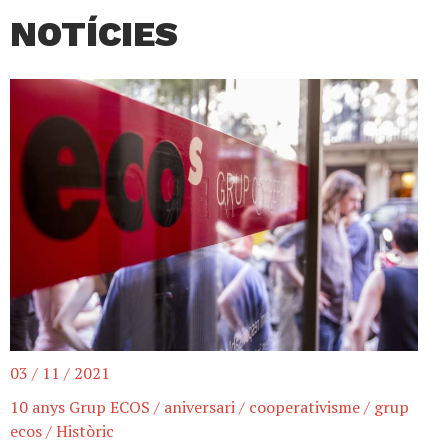
NOTÍCIES
03 / 11 / 2021
10 anys Grup ECOS
/
aniversari
/
cooperativisme
/
grup
ecos
/
Històric