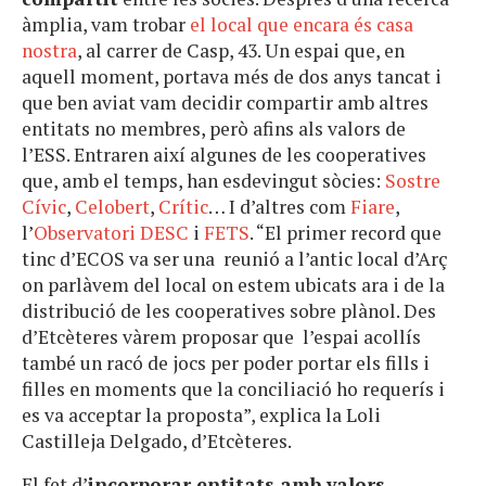
àmplia, vam trobar
el local que encara és casa
nostra
, al carrer de Casp, 43. Un espai que, en
aquell moment, portava més de dos anys tancat i
que ben aviat vam decidir compartir amb altres
entitats no membres, però afins als valors de
l’ESS. Entraren així algunes de les cooperatives
que, amb el temps, han esdevingut sòcies:
Sostre
Cívic
,
Celobert
,
Crític
… I d’altres com
Fiare
,
l’
Observatori DESC
i
FETS
. “El primer record que
tinc d’ECOS va ser una reunió a l’antic local d’Arç
on parlàvem del local on estem ubicats ara i de la
distribució de les cooperatives sobre plànol. Des
d’Etcèteres vàrem proposar que l’espai acollís
també un racó de jocs per poder portar els fills i
filles en moments que la conciliació ho requerís i
es va acceptar la proposta”, explica la Loli
Castilleja Delgado, d’Etcèteres.
El fet d’
incorporar entitats amb valors