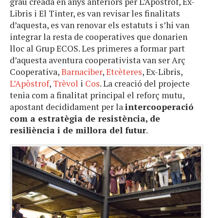
grau creada en anys anteriors per L’Apòstrof, Ex-
Libris i El Tinter, es van revisar les finalitats
d’aquesta, es van renovar els estatuts i s’hi van
integrar la resta de cooperatives que donarien
lloc al Grup ECOS. Les primeres a formar part
d’aquesta aventura cooperativista van ser Arç
Cooperativa,
Barnaciber
,
Etcèteres
, Ex-Libris,
L’Apòstrof
,
Trèvol
i
Cos
. La creació del projecte
tenia com a finalitat principal el reforç mutu,
apostant decididament per la
intercooperació
com a estratègia de resistència, de
resiliència i de millora del futur
.