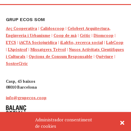
GRUP ECOS SOM
Arç Cooperativa
|
Calidoscoop
|
Celobert Arquitectura,
Enginyeria i Urbanisme
|
Coop de mà
|
Crític
|
Diomcoop
|
ETCS
|
iACTA Sociojuridica
|
iLabSo, recerca social
|
LabCoop
|
L’Apòstrof
|
Missatgers Trèvol
|
Nusos Activitats Científiques
i Culturals
|
Opcions de Consum Responsable
|
Quèviure
|
SostreCívic
Casp, 43 baixos
08010 Barcelona
info@grupecos.coop
Administrador consentiment
de cookies