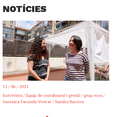
NOTÍCIES
15 / 06 / 2021
Entrevista
/
Equip de coordinació i gestió
/
grup ecos
/
Guernica Facundo Vericat
/
Sandra Barrera