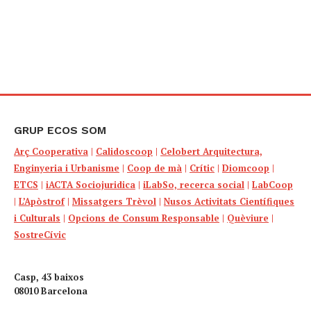
GRUP ECOS SOM
Arç Cooperativa
|
Calidoscoop
|
Celobert Arquitectura,
Enginyeria i Urbanisme
|
Coop de mà
|
Crític
|
Diomcoop
|
ETCS
|
iACTA Sociojuridica
|
iLabSo, recerca social
|
LabCoop
|
L’Apòstrof
|
Missatgers Trèvol
|
Nusos Activitats Científiques
i Culturals
|
Opcions de Consum Responsable
|
Quèviure
|
SostreCívic
Casp, 43 baixos
08010 Barcelona