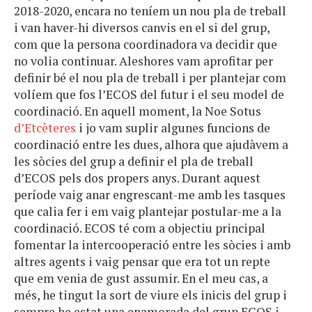
2018-2020, encara no teníem un nou pla de treball
i van haver-hi diversos canvis en el si del grup,
com que la persona coordinadora va decidir que
no volia continuar. Aleshores vam aprofitar per
definir bé el nou pla de treball i per plantejar com
volíem que fos l’ECOS del futur i el seu model de
coordinació. En aquell moment, la Noe Sotus
d’Etcèteres
i jo vam suplir algunes funcions de
coordinació entre les dues, alhora que ajudàvem a
les sòcies del grup a definir el pla de treball
d’ECOS pels dos propers anys. Durant aquest
període vaig anar engrescant-me amb les tasques
que calia fer i em vaig plantejar postular-me a la
coordinació. ECOS té com a objectiu principal
fomentar la intercooperació entre les sòcies i amb
altres agents i vaig pensar que era tot un repte
que em venia de gust assumir. En el meu cas, a
més, he tingut la sort de viure els inicis del grup i
sempre he estat una enamorada del grup ECOS i