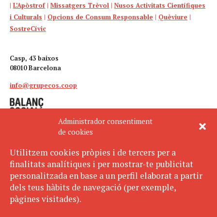
|
L’Apòstrof
|
Missatgers Trèvol
|
Nusos Activitats Científiques
i Culturals
|
Opcions de Consum Responsable
|
Quèviure
|
SostreCívic
Casp, 43 baixos
08010 Barcelona
info@grupecos.coop
Administrador consentiment
de cookies
Utilitzem cookies pròpies i de tercers per a
finalitats analítiques i per mostrar-te publicitat
Avís legal
SUBSCRIU-TE
personalitzada en base a un perfil elaborat a partir
AL BUTLLETÍ
Política de privacitat
dels teus hàbits de navegació (per exemple,
Política de cookies
pàgines visitades).
ECOS pertany a: