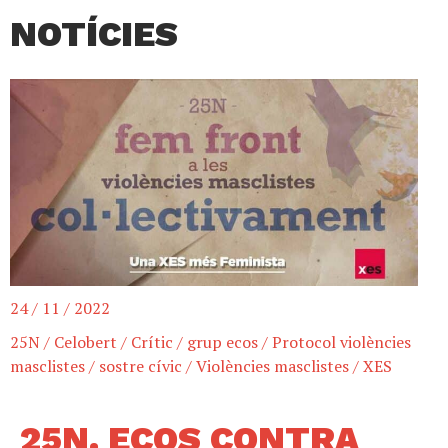
NOTÍCIES
24 / 11 / 2022
25N
/
Celobert
/
Crític
/
grup ecos
/
Protocol violències
masclistes
/
sostre cívic
/
Violències masclistes
/
XES
25N. ECOS CONTRA