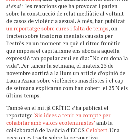
sí és sí
i les reaccions que ha provocat i parlen
sobre la construcció de relat mediàtic al voltant
de casos de violència sexual. A més, han publicat
un reportatge sobre cures i falta de temps
, on
tracten sobre trastorns mentals causats per
l’estrès en un moment en què el ritme frenètic
que imposa el capitalisme ens aboca a aquella
expressió tan popular avui en dia: “No em dona la
vida”. Per tancar la setmana, el mateix 25 de
novembre sortirà a la llum un article d’opinió de
Laura Aznar sobre violències masclistes i el cap
de setmana explicaran com han cobert el 25 N els
últims temps.
També en el mitjà CRÍTIC s’ha publicat el
reportatge
‘Sis idees a tenir en compte per
cohabitar amb valors ecofeministes’
amb la
col·laboració de la sòcia d’ECOS
Celobert
. Una
peça on es tracta sobre la perspectiva