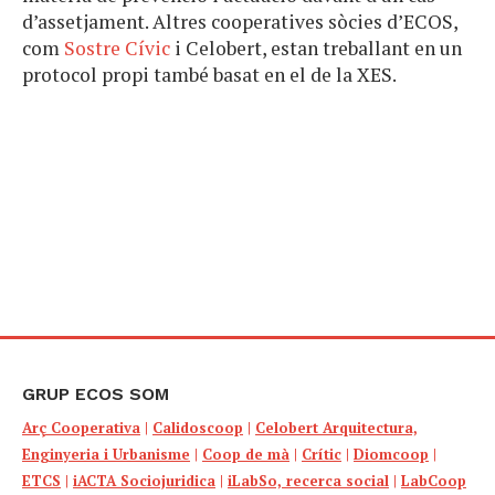
d’assetjament. Altres cooperatives sòcies d’ECOS,
com
Sostre Cívic
i Celobert, estan treballant en un
protocol propi també basat en el de la XES.
GRUP ECOS SOM
Arç Cooperativa
|
Calidoscoop
|
Celobert Arquitectura,
Enginyeria i Urbanisme
|
Coop de mà
|
Crític
|
Diomcoop
|
ETCS
|
iACTA Sociojuridica
|
iLabSo, recerca social
|
LabCoop