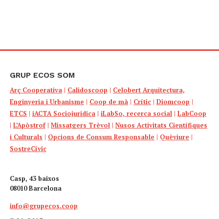
GRUP ECOS SOM
Arç Cooperativa
|
Calidoscoop
|
Celobert Arquitectura,
Enginyeria i Urbanisme
|
Coop de mà
|
Crític
|
Diomcoop
|
ETCS
|
iACTA Sociojuridica
|
iLabSo, recerca social
|
LabCoop
|
L’Apòstrof
|
Missatgers Trèvol
|
Nusos Activitats Científiques
i Culturals
|
Opcions de Consum Responsable
|
Quèviure
|
SostreCívic
Casp, 43 baixos
08010 Barcelona
info@grupecos.coop