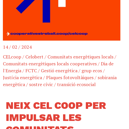
14 / 02 / 2024
CELcoop
/
Celobert
/
Comunitats energètiques locals
/
Comunitats energètiques locals cooperatives
/
Dia de
l'Energia
/
FCTC
/
Gestió energètica
/
grup ecos
/
Justícia energètica
/
Plaques fotovoltàiques
/
sobirania
energètica
/
sostre cívic
/
transició ecosocial
NEIX CEL COOP PER
IMPULSAR LES