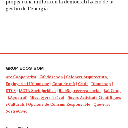
propis i una millora en la democratització de la
gestió de l’energia.
GRUP ECOS SOM
Arç Cooperativa
|
Calidoscoop
|
Celobert Arquitectura,
Enginyeria i Urbanisme
|
Coop de mà
|
Crític
|
Diomcoop
|
ETCS
|
iACTA Sociojuridica
|
iLabSo, recerca social
|
LabCoop
|
L’Apòstrof
|
Missatgers Trèvol
|
Nusos Activitats Científiques
i Culturals
|
Opcions de Consum Responsable
|
Quèviure
|
SostreCívic