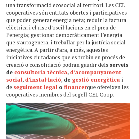
una transformació ecosocial al territori. Les CEL
cooperatives són entitats obertes i participatives
que poden generar energia neta; reduir la factura
elèctrica i el risc d’oscil·lacions en el preu de
l’energia; gestionar democràticament l’energia
que s’autogenera, i treballar per la justícia social
energètica. A partir d’ara, a més, aquestes
iniciatives ciutadanes que es trobin en procés de
creació o consolidació podran gaudir dels
serveis
de
consultoria tècnica
,
d’acompanyament
social
,
d’instal·lació
, de
gestió energètica
i
de
seguiment legal
o
financer
que ofereixen les
cooperatives membres del segell CEL Coop.