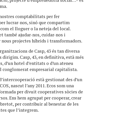
iació, projecte d’emprenedoria social…– es
oma.
nostres comptabilitats per fer
per lucrar-nos, sinó que compartim
om el lloguer o la neteja del local.
t també ajudar-nos, cuidar-nos i
r nous projectes híbrids i transformadors.
organitzacions de Casp, 43 és tan diversa
s dirigim. Casp, 43, en definitiva, està més
s, d’un hotel d’entitats o d’un ateneu
l conglomerat empresarial capitalista.
 d’intercooperació està gestionat des d’un
ECOS, nascut l’any 2011. Ecos som una
formada per divuit cooperatives sòcies de
ersos. Ens hem agrupat per cooperar, crear
bretot, per contribuir al benestar de les
stes que l’integrem.