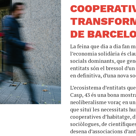
COOPERATI
TRANSFORM
DE BARCEL
La feina que dia a dia fan 
l’economia solidària és cla
socials dominants, que gen
entitats són el bressol d’u
en definitiva, d’una nova s
L’ecosistema d’entitats que
Casp, 43 és una bona mostr
neoliberalisme voraç en un
que situï les necessitats h
cooperatives d’habitatge, d
sociòlogues, de científique
desena d’associacions d’an