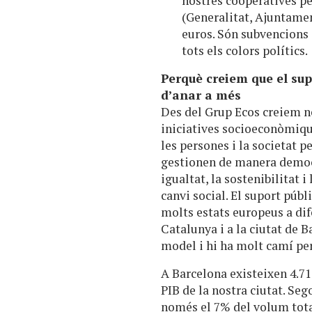
nostres cooperatives pe
(Generalitat, Ajuntament
euros. Són subvencions
tots els colors polítics.
Perquè creiem que el sup
d’anar a més
Des del Grup Ecos creiem ne
iniciatives socioeconòmiqu
les persones i la societat p
gestionen de manera democr
igualtat, la sostenibilitat i
canvi social. El suport públ
molts estats europeus a dif
Catalunya i a la ciutat de 
model i hi ha molt camí per
A Barcelona existeixen 4.71
PIB de la nostra ciutat. Seg
només el 7% del volum tota