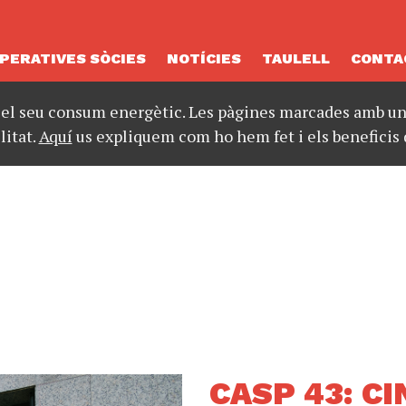
PERATIVES SÒCIES
NOTÍCIES
TAULELL
CONTA
 el seu consum energètic. Les pàgines marcades amb un 
litat.
Aquí
us expliquem com ho hem fet i els beneficis 
CASP 43: C