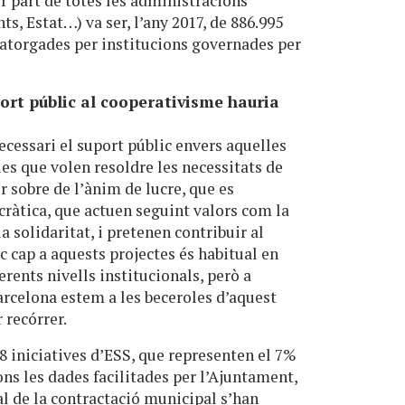
r part de totes les administracions
s, Estat…) va ser, l’any 2017, de 886.995
 atorgades per institucions governades per
ort públic al cooperativisme hauria
cessari el suport públic envers aquelles
es que volen resoldre les necessitats de
er sobre de l’ànim de lucre, que es
àtica, que actuen seguint valors com la
 la solidaritat, i pretenen contribuir al
ic cap a aquests projectes és habitual en
erents nivells institucionals, però a
Barcelona estem a les beceroles d’aquest
 recórrer.
8 iniciatives d’ESS, que representen el 7%
ons les dades facilitades per l’Ajuntament,
l de la contractació municipal s’han