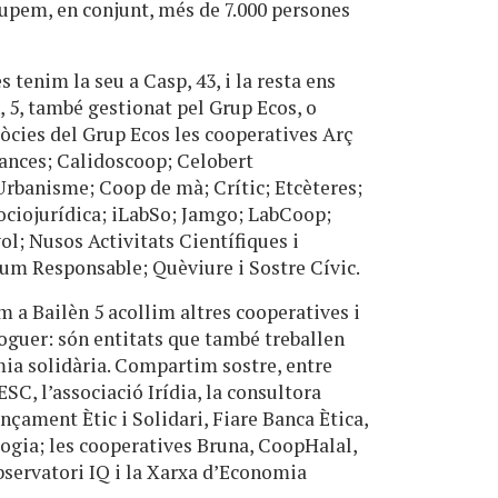
upem, en conjunt, més de 7.000 persones
s tenim la seu a Casp, 43, i la resta ens
, 5, també gestionat pel Grup Ecos, o
òcies del Grup Ecos les cooperatives Arç
rances; Calidoscoop; Celobert
Urbanisme; Coop de mà; Crític; Etcèteres;
ciojurídica; iLabSo; Jamgo; LabCoop;
ol; Nusos Activitats Científiques i
um Responsable; Quèviure i Sostre Cívic.
m a Bailèn 5 acollim altres cooperatives i
oguer: són entitats que també treballen
mia solidària. Compartim sostre, entre
SC, l’associació Irídia, la consultora
nçament Ètic i Solidari, Fiare Banca Ètica,
logia; les cooperatives Bruna, CoopHalal,
’Observatori IQ i la Xarxa d’Economia