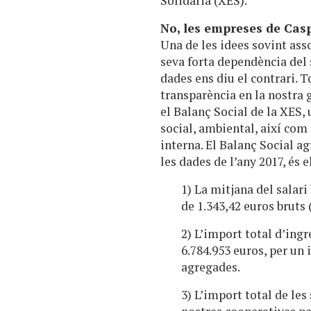
Solidària (XES).
No, les empreses de Casp
Una de les idees sovint asso
seva forta dependència del s
dades ens diu el contrari. 
transparència en la nostra 
el Balanç Social de la XES,
social, ambiental, així com
interna. El Balanç Social a
les dades de l’any 2017, és 
1) La mitjana del salari
de 1.343,42 euros bruts 
2) L’import total d’ingr
6.784.953 euros, per un
agregades.
3) L’import total de le