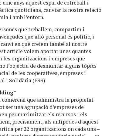
cinc anys aquest espai de cotreball i
ctica quotidiana, canviar la nostra relació
mia i amb l’entorn.
ersones que treballem, compartim i
ençudes que allò personal és polític, i
 canvi en què creiem també al nostre
uest article volem aportar unes quantes
m les organitzacions i empreses que
b l’objectiu de desmuntar alguns tòpics
ocial de les cooperatives, empreses i
l i Solidària (ESS).
lding”
t comercial que administra la propietat
ot ser una agrupació d’empreses de
en per maximitzar els recursos i els
ituem, precisament, als antípodes d’aquest
tida per 22 organitzacions on cada una –