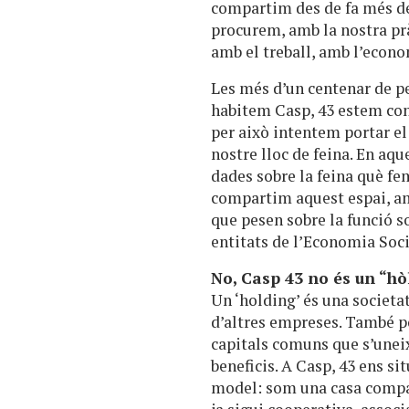
compartim des de fa més de 
procurem, amb la nostra prà
amb el treball, amb l’econo
Les més d’un centenar de p
habitem Casp, 43 estem conv
per això intentem portar el
nostre lloc de feina. En aq
dades sobre la feina què fe
compartim aquest espai, am
que pesen sobre la funció s
entitats de l’Economia Socia
No, Casp 43 no és un “hò
Un ‘holding’ és una societa
d’altres empreses. També p
capitals comuns que s’uneix
beneficis. A Casp, 43 ens s
model: som una casa compar