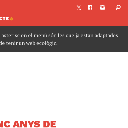
CTE
asterisc en el menú són les que ja estan adaptades
de tenir un web ecològic.
INC ANYS DE