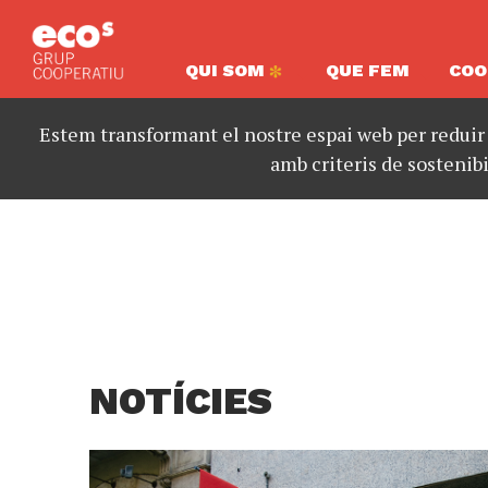
QUI SOM
QUE FEM
COO
Estem transformant el nostre espai web per reduir
amb criteris de sostenibi
NOTÍCIES