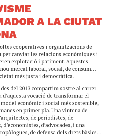
VISME
ADOR A LA CIUTAT
ONA
moltes cooperatives i organitzacions de
u per canviar les relacions econòmiques i
eren explotació i patiment. Aquestes
n nou mercat laboral, social, de consum…
ocietat més justa i democràtica.
 des del 2013 compartim sostre al carrer
a d’aquesta vocació de transformar el
 model econòmic i social més sostenible,
umanes en primer pla. Una vintena de
’arquitectes, de periodistes, de
s, d’economistes, d’advocades, i una
tropòlogues, de defensa dels drets bàsics…