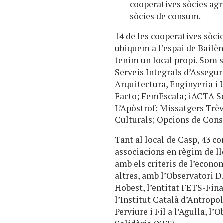
cooperatives sòcies agr
sòcies de consum.
14 de les cooperatives sòcie
ubiquem a l’espai de Bailèn
tenim un local propi. Som s
Serveis Integrals d’Assegu
Arquitectura, Enginyeria i 
Facto; FemEscala; iACTA So
L’Apòstrof; Missatgers Trèv
Culturals; Opcions de Cons
Tant al local de Casp, 43 co
associacions en règim de ll
amb els criteris de l’econo
altres, amb l’Observatori DE
Hobest, l’entitat FETS-Fina
l’Institut Català d’Antropo
Perviure i Fil a l’Agulla, l