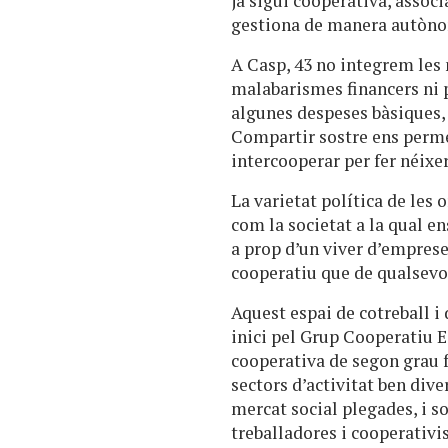
ja sigui cooperativa, assoc
gestiona de manera autòn
A Casp, 43 no integrem les 
malabarismes financers ni 
algunes despeses bàsiques, c
Compartir sostre ens perme
intercooperar per fer néixe
La varietat política de les 
com la societat a la qual en
a prop d’un viver d’emprese
cooperatiu que de qualsevo
Aquest espai de cotreball i
inici pel Grup Cooperatiu 
cooperativa de segon grau 
sectors d’activitat ben div
mercat social plegades, i so
treballadores i cooperativi