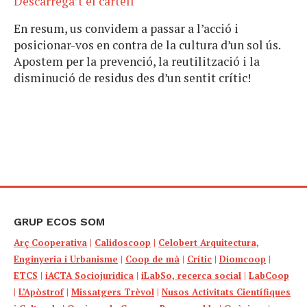
Descarrega’t el cartell
En resum, us convidem a passar a l’acció i
posicionar-vos en contra de la cultura d’un sol ús.
Apostem per la prevenció, la reutilització i la
disminució de residus des d’un sentit crític!
GRUP ECOS SOM
Arç Cooperativa
|
Calidoscoop
|
Celobert Arquitectura,
Enginyeria i Urbanisme
|
Coop de mà
|
Crític
|
Diomcoop
|
ETCS
|
iACTA Sociojuridica
|
iLabSo, recerca social
|
LabCoop
|
L’Apòstrof
|
Missatgers Trèvol
|
Nusos Activitats Científiques