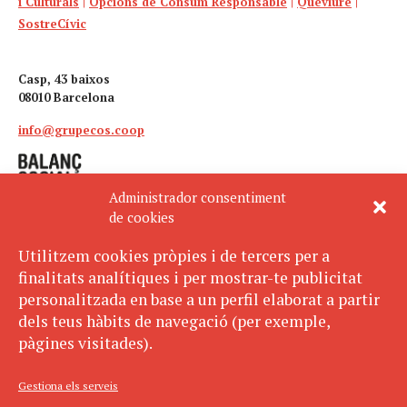
i Culturals
|
Opcions de Consum Responsable
|
Quèviure
|
SostreCívic
Casp, 43 baixos
08010 Barcelona
info@grupecos.coop
Administrador consentiment
de cookies
Utilitzem cookies pròpies i de tercers per a
finalitats analítiques i per mostrar-te publicitat
Avís legal
SUBSCRIU-TE
personalitzada en base a un perfil elaborat a partir
AL BUTLLETÍ
Política de privacitat
dels teus hàbits de navegació (per exemple,
Política de cookies
pàgines visitades).
ECOS pertany a:
Gestiona els serveis