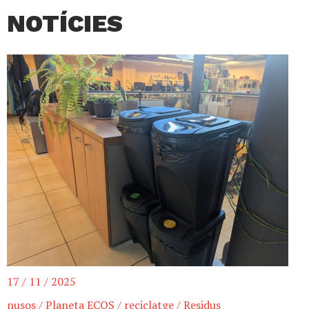
NOTÍCIES
17 / 11 / 2025
nusos
/
Planeta ECOS
/
reciclatge
/
Residus