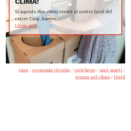
CLIMA!
Si aquests dies esteu venint al nostre local del
carrer Casp, haureu...
Llegir més
casp
/
economia circular
/
reciclatge
/
sant martí
/
texans pel clima
/
tèxtil