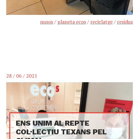
nusos
/
planeta ecos
/
reciclatge
/
residus
28 / 06 / 2021
ENS UNIM AL REPTE
COL·LECTIU TEXANS PEL