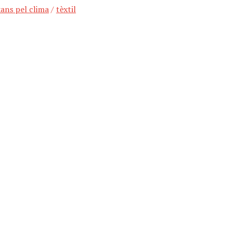
xans pel clima
/
tèxtil