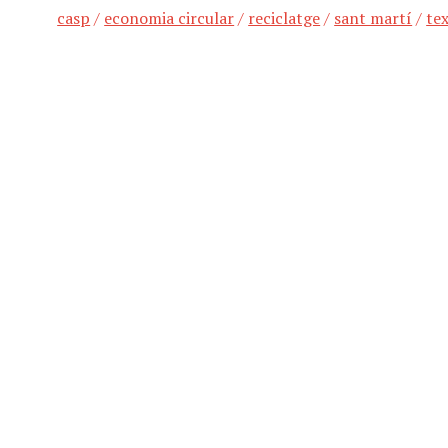
casp
/
economia circular
/
reciclatge
/
sant martí
/
te