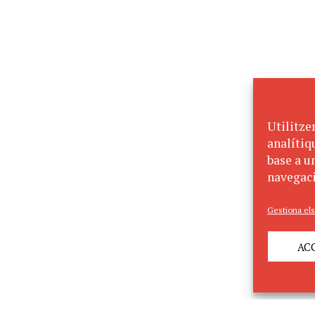
Utilitze
analítiq
base a un
navegaci
Gestiona els
AC