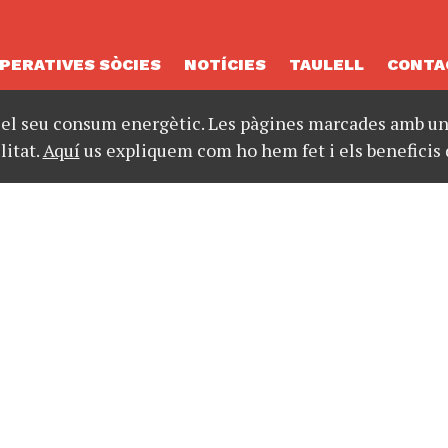
PERATIVES SÒCIES
NOTÍCIES
TAULELL
CONTA
 el seu consum energètic. Les pàgines marcades amb un 
litat.
Aquí
us expliquem com ho hem fet i els beneficis 