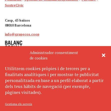
SostreCívic
Casp, 43 baixos
08010 Barcelona
info@grupecos.coop
Administrador consentiment
de cookies
Utilitzem cookies pròpies i de tercers per a
finalitats analítiques i per mostrar-te publicitat
Avís legal
SUBSCRIU-TE
personalitzada en base a un perfil elaborat a partir
AL BUTLLETÍ
Política de privacitat
dels teus hàbits de navegació (per exemple,
Política de cookies
pàgines visitades).
ECOS pertany a:
Gestiona els serveis