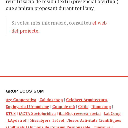
reutilització de residu tèxtil (presencial o virtual)
que s’aniran proposant durant tot l’any.
Si voleu més informació, consulteu
el web
del projecte.
GRUP ECOS SOM
Arç Cooperativa
|
Calidoscoop
|
Celobert Arquitectura,
Enginyeria i Urbanisme
|
Coop de mà
|
Crític
|
Diomcoop
|
ETCS
|
iACTA Sociojuridica
|
iLabSo, recerca social
|
LabCoop
|
L’Apòstrof
|
Missatgers Trèvol
|
Nusos Activitats Científiques
i Culturals
|
Opcions de Consum Responsable
|
Quèviure
|