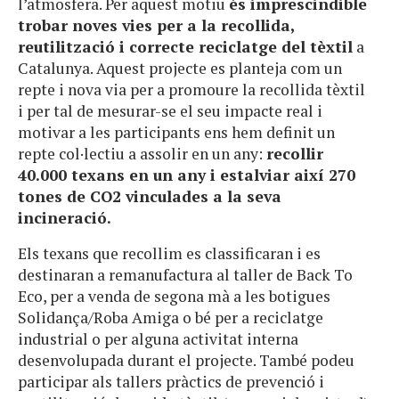
l’atmosfera. Per aquest motiu
és imprescindible
trobar noves vies per a la recollida,
reutilització i correcte reciclatge del tèxtil
a
Catalunya. Aquest projecte es planteja com un
repte i nova via per a promoure la recollida tèxtil
i per tal de mesurar-se el seu impacte real i
motivar a les participants ens hem definit un
repte col·lectiu a assolir en un any:
recollir
40.000 texans en un any i estalviar així 270
tones de CO2 vinculades a la seva
incineració.
Els texans que recollim es classificaran i es
destinaran a remanufactura al taller de Back To
Eco, per a venda de segona mà a les botigues
Solidança/Roba Amiga o bé per a reciclatge
industrial o per alguna activitat interna
desenvolupada durant el projecte. També podeu
participar als tallers pràctics de prevenció i