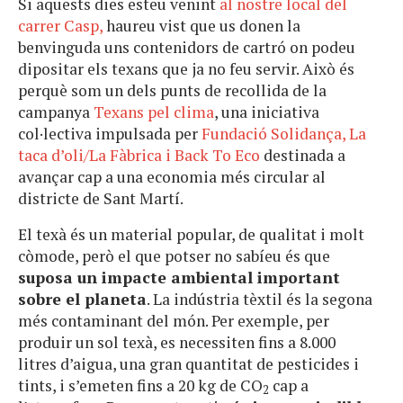
Si aquests dies esteu venint
al nostre local del
carrer Casp,
haureu vist que us donen la
benvinguda uns contenidors de cartró on podeu
dipositar els texans que ja no feu servir. Això és
perquè som un dels punts de recollida de la
campanya
Texans pel clima
, una iniciativa
col·lectiva impulsada per
Fundació Solidança, La
taca d’oli/La Fàbrica i Back To Eco
destinada a
avançar cap a una economia més circular al
districte de Sant Martí.
El texà és un material popular, de qualitat i molt
còmode, però el que potser no sabíeu és que
suposa un impacte ambiental important
sobre el planeta
. La indústria tèxtil és la segona
més contaminant del món. Per exemple, per
produir un sol texà, es necessiten fins a 8.000
litres d’aigua, una gran quantitat de pesticides i
tints, i s’emeten fins a 20 kg de CO
cap a
2