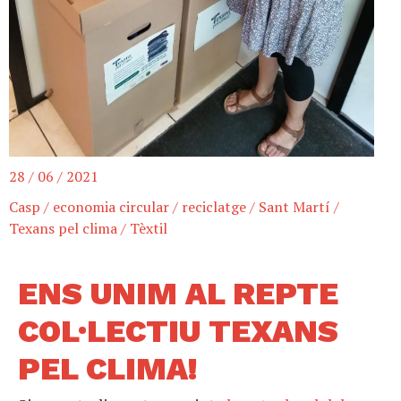
28 / 06 / 2021
Casp
/
economia circular
/
reciclatge
/
Sant Martí
/
Texans pel clima
/
Tèxtil
ENS UNIM AL REPTE
COL·LECTIU TEXANS
PEL CLIMA!