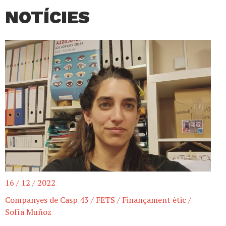
NOTÍCIES
16 / 12 / 2022
Companyes de Casp 43
/
FETS
/
Finançament ètic
/
Sofía Muñoz