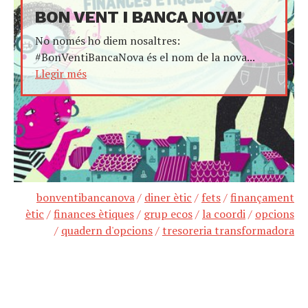
BON VENT I BANCA NOVA!
No només ho diem nosaltres:
#BonVentiBancaNova és el nom de la nova...
Llegir més
bonventibancanova
/
diner ètic
/
fets
/
finançament
ètic
/
finances ètiques
/
grup ecos
/
la coordi
/
opcions
/
quadern d'opcions
/
tresoreria transformadora