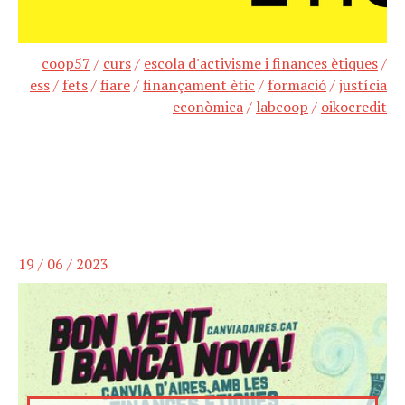
coop57
/
curs
/
escola d'activisme i finances ètiques
/
ess
/
fets
/
fiare
/
finançament ètic
/
formació
/
justícia
econòmica
/
labcoop
/
oikocredit
19 / 06 / 2023