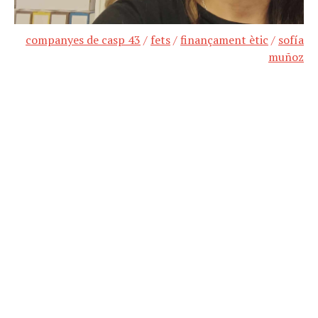
companyes de casp 43
/
fets
/
finançament ètic
/
sofía
muñoz