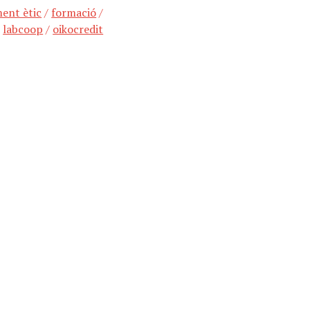
ent ètic
/
formació
/
/
labcoop
/
oikocredit