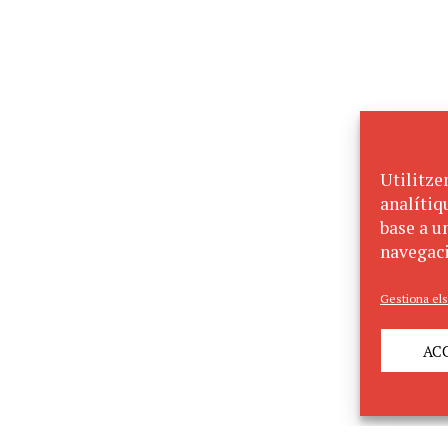
Utilitze
analítiq
base a un
navegaci
Gestiona els
AC