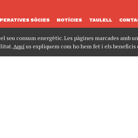
PERATIVES SÒCIES
NOTÍCIES
TAULELL
CONTA
 el seu consum energètic. Les pàgines marcades amb un 
litat.
Aquí
us expliquem com ho hem fet i els beneficis 