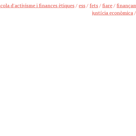
scola d'activisme i finances ètiques
/
ess
/
fets
/
fiare
/
finançam
justícia econòmica