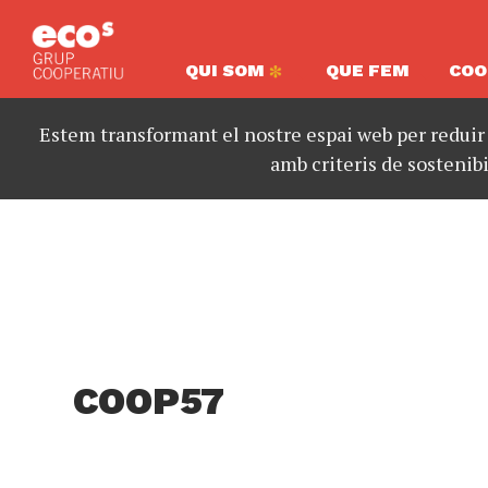
QUI SOM
QUE FEM
COO
Estem transformant el nostre espai web per reduir
amb criteris de sostenibi
COOP57