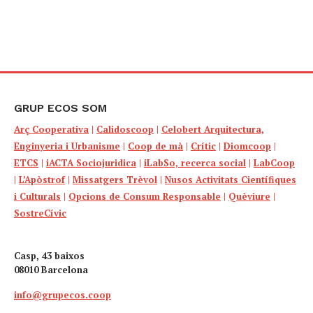
GRUP ECOS SOM
Arç Cooperativa
|
Calidoscoop
|
Celobert Arquitectura,
Enginyeria i Urbanisme
|
Coop de mà
|
Crític
|
Diomcoop
|
ETCS
|
iACTA Sociojuridica
|
iLabSo, recerca social
|
LabCoop
|
L’Apòstrof
|
Missatgers Trèvol
|
Nusos Activitats Científiques
i Culturals
|
Opcions de Consum Responsable
|
Quèviure
|
SostreCívic
Casp, 43 baixos
08010 Barcelona
info@grupecos.coop