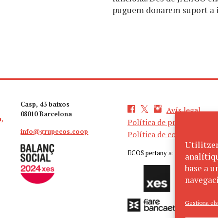
puguem donarem suport a i
Casp, 43 baixos
Avís legal
08010 Barcelona
a,
Política de privacitat
info@grupecos.coop
Política de cookies
Utilitze
ECOS pertany a:
analítiq
base a un
navegaci
Gestiona els