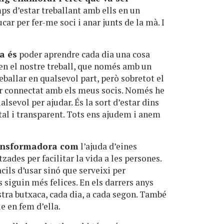
mps d’estar treballant amb ells en un
car per fer-me soci i anar junts de la mà. I
a és
poder aprendre cada dia una cosa
en el nostre treball, que només amb un
eballar en qualsevol part, però sobretot el
r connectat amb els meus socis. Només he
alsevol per ajudar. És la sort d’estar dins
tal i transparent. Tots ens ajudem i anem
ransformadora com
l’ajuda d’eines
ades per facilitar la vida a les persones.
ils d’usar sinó que serveixi per
 siguin més felices. En els darrers anys
stra butxaca, cada dia, a cada segon. També
e en fem d’ella.