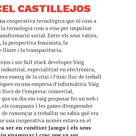
EL CASTILLEJOS
una cooperativa tecnològica que té com a
ir la tecnologia com a eina per impulsar
ansformació social. Entre els seus valors,
 la perspectiva feminista, la
 lliure i la transpariència.
ejos i soc full stack developer. Vaig
industrial, especialitzat en electrònica,
era enmig de la crisi i l’únic lloc de treball
tiques en una empresa d’informàtica. Vaig
s llocs de l’empresa: comercial,
ue un dia em vaig proposar fer un web i
, els companys i les ganes d’emprendre
s de començar a treballar no sabia què era
ue una cooperativa només estava en el
va ser en conèixer Jamgo i els seus
aig enamorar i crec que va ser