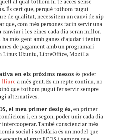
quell al qual tothom hi té accés sense
 ús. És cert que, perquè tothom pugui
ure de qualitat, necessitem un canvi de xip
ar que, com més persones facin servir una
 canviar i les eines cada dia seran millor.
hi ha més gent amb ganes d’ajudar i tenim
ogrames de pagament amb un programari
om Linux Ubuntu, LibreOffice, Mozilla
rativa en els pròxims mesos
és poder
 lliure
a més gent. És un repte continu, no
sinó que tothom pugui fer servir sempre
agi alternatives.
OS, el meu primer desig és
, en primer
 condicions i, en segon, poder unir cada dia
 intercooperar. També conscienciar més
nomia social i solidària és un model que
s encanta el grup ECOS i sempre que