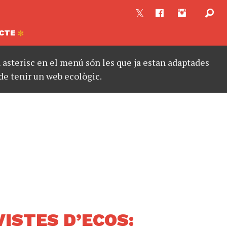
CTE
asterisc en el menú són les que ja estan adaptades
de tenir un web ecològic.
ISTES D’ECOS: