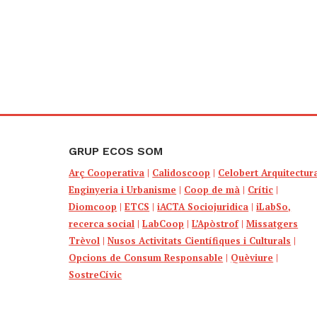
GRUP ECOS SOM
Arç Cooperativa
|
Calidoscoop
|
Celobert Arquitectur
Enginyeria i Urbanisme
|
Coop de mà
|
Crític
|
Diomcoop
|
ETCS
|
iACTA Sociojuridica
|
iLabSo,
recerca social
|
LabCoop
|
L’Apòstrof
|
Missatgers
Trèvol
|
Nusos Activitats Científiques i Culturals
|
Opcions de Consum Responsable
|
Quèviure
|
SostreCívic