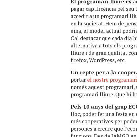
El programari lliure és
a
pagar cap llicència pel seu
accedir a un programari lli
en la societat. Hem de pens
eina, el model actual podria
Cal destacar que cada dia 
alternativa a tots els pr
lliure i de gran qualitat c
firefox, WordPress, etc.
Un repte per a la coope
portar
el nostre programari
només aquest programari, 
programari lliure. Que hi h
Pels 10 anys del grup EC
lloc, poder fer una festa en
més cooperatives per poder
persones a creure que l’eco
funciona. Des de JAMGO en