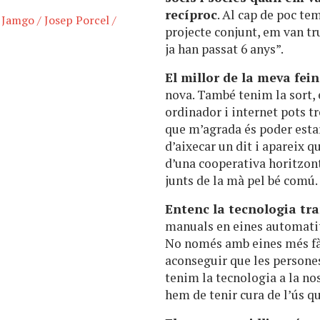
recíproc
. Al cap de poc te
/
Jamgo
/
Josep Porcel
/
projecte conjunt, em van tru
ja han passat 6 anys”.
El millor de la meva fein
nova. També tenim la sort, 
ordinador i internet pots tr
que m’agrada és poder esta
d’aixecar un dit i apareix qu
d’una cooperativa horitzon
junts de la mà pel bé comú.
Entenc la tecnologia t
manuals en eines automatitz
No només amb eines més fàc
aconseguir que les persones
tenim la tecnologia a la no
hem de tenir cura de l’ús qu