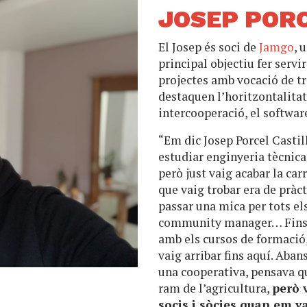
JOSEP PORC
El Josep és soci de
Jamgo
, 
principal objectiu fer serv
projectes amb vocació de tr
destaquen l’horitzontalitat,
intercooperació, el software
“Em dic Josep Porcel Castill
estudiar enginyeria tècnica 
però just vaig acabar la carr
que vaig trobar era de pràc
passar una mica per tots el
community manager… Fins q
amb els cursos de formació
vaig arribar fins aquí. Aban
una cooperativa, pensava q
ram de l’agricultura,
però 
socis i sòcies quan em v