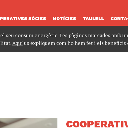
PERATIVES SÒCIES
NOTÍCIES
TAULELL
CONTA
 el seu consum energètic. Les pàgines marcades amb un 
litat.
Aquí
us expliquem com ho hem fet i els beneficis 
COOPERATIV