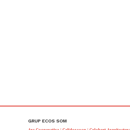
GRUP ECOS SOM
Arç Cooperativa
|
Calidoscoop
|
Celobert Arquitectur