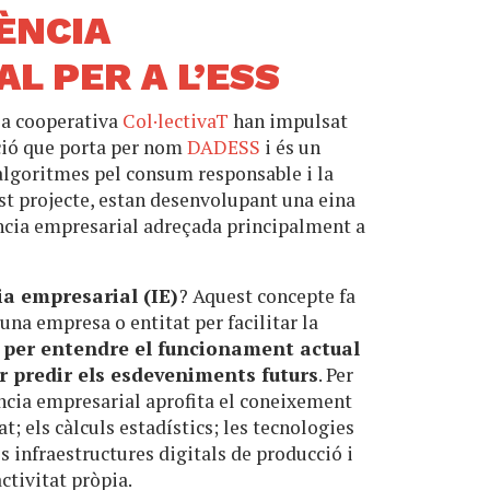
GÈNCIA
L PER A L’ESS
la cooperativa
Col·lectivaT
han impulsat
ció que porta per nom
DADESS
i és un
 algoritmes pel consum responsable i la
st projecte, estan desenvolupant una eina
ència empresarial adreçada principalment a
ia empresarial (IE)
? Aquest concepte fa
’una empresa o entitat per facilitar la
 per entendre el funcionament actual
ar predir els esdeveniments futurs
. Per
ència empresarial aprofita el coneixement
at; els càlculs estadístics; les tecnologies
les infraestructures digitals de producció i
activitat pròpia.