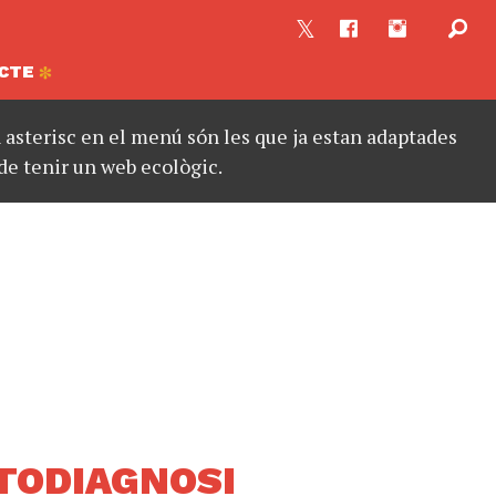
CTE
asterisc en el menú són les que ja estan adaptades
de tenir un web ecològic.
TODIAGNOSI