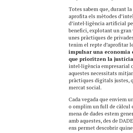
Totes sabem que, durant la 
aprofita els mètodes d’inte
d’intel·ligència artificial 
benefici, explotant un gra
unes pràctiques de privade
tenim el repte d’aprofitar 
impulsar una economia ci
que prioritzen la justíci
intel·ligència empresarial
aquestes necessitats mitj
pràctiques digitals justes, 
mercat social.
Cada vegada que enviem un 
o omplim un full de càlcul
mena de dades estem gener
amb aquestes, des de DADES
ens permet descobrir quines