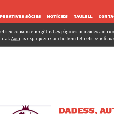
PERATIVES SÒCIES
NOTÍCIES
TAULELL
CONTA
 el seu consum energètic. Les pàgines marcades amb un 
litat.
Aquí
us expliquem com ho hem fet i els beneficis 
DADESS, AU