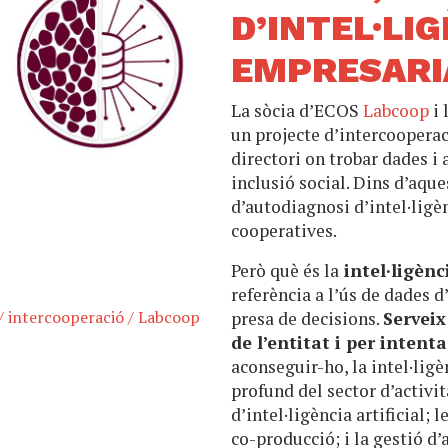
D’INTEL·LI
EMPRESARIA
La sòcia d’ECOS
Labcoop
i 
un projecte d’intercoopera
directori on trobar dades i
inclusió social.
Dins d’aque
d’autodiagnosi d’intel·lig
cooperatives.
Però
què és la
intel·ligènc
referència a l’ús de dades d
/
intercooperació
/
Labcoop
presa de decisions.
Serveix
de l’entitat i per intent
aconseguir-ho, la intel·lig
profund del sector d’activit
d’intel·ligència artificial; 
co-producció; i la gestió d’