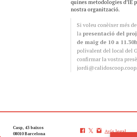
quines metodologies d’IE po
nostra organització.
Si voleu conèixer més de
la
presentació del proj
de maig de 10 a 11.30
polivalent del local del
confirmar la vostra pres
jordi@calidoscoop.coop
Casp, 43 baixos
Avís legal
08010 Barcelona
a,