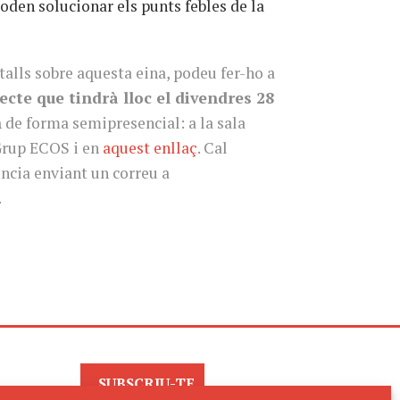
den solucionar els punts febles de la
talls sobre aquesta eina, podeu fer-ho a
ecte que tindrà lloc el divendres 28
h
de forma semipresencial: a la sala
 Grup ECOS i en
aquest enllaç
. Cal
ència enviant un correu a
.
SUBSCRIU-TE