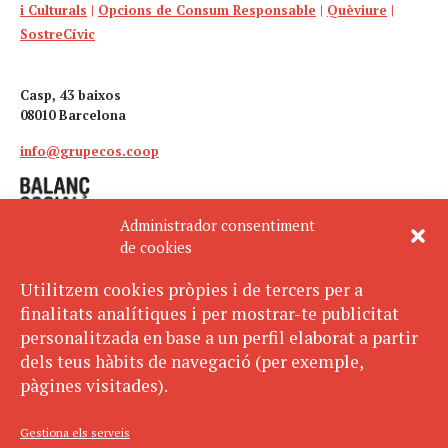
i Culturals
|
Opcions de Consum Responsable
|
Quèviure
|
SostreCívic
Casp, 43 baixos
08010 Barcelona
info@grupecos.coop
Administrador consentiment
de cookies
Utilitzem cookies pròpies i de tercers per a
finalitats analítiques i per mostrar-te publicitat
Avís legal
SUBSCRIU-TE
personalitzada en base a un perfil elaborat a partir
AL BUTLLETÍ
Política de privacitat
dels teus hàbits de navegació (per exemple,
Política de cookies
pàgines visitades).
ECOS pertany a:
Gestiona els serveis