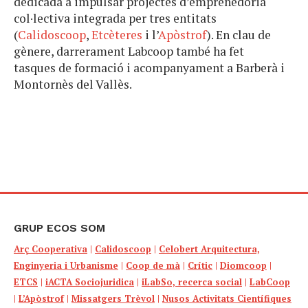
dedicada a impulsar projectes d’emprenedoria
col·lectiva integrada per tres entitats
(
Calidoscoop
,
Etcèteres
i l’
Apòstrof
). En clau de
gènere, darrerament Labcoop també ha fet
tasques de formació i acompanyament a Barberà i
Montornès del Vallès.
GRUP ECOS SOM
Arç Cooperativa
|
Calidoscoop
|
Celobert Arquitectura,
Enginyeria i Urbanisme
|
Coop de mà
|
Crític
|
Diomcoop
|
ETCS
|
iACTA Sociojuridica
|
iLabSo, recerca social
|
LabCoop
|
L’Apòstrof
|
Missatgers Trèvol
|
Nusos Activitats Científiques