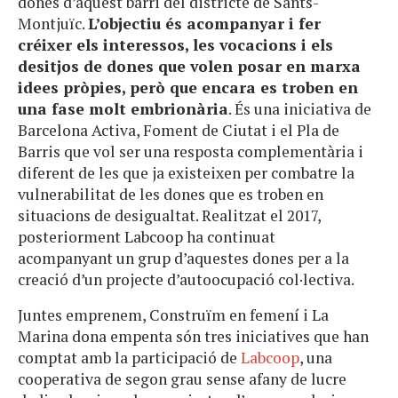
dones d’aquest barri del districte de Sants-
Montjuïc.
L’objectiu és acompanyar i fer
créixer els interessos, les vocacions i els
desitjos de dones que volen posar en marxa
idees pròpies, però que encara es troben en
una fase molt embrionària
. És una iniciativa de
Barcelona Activa, Foment de Ciutat i el Pla de
Barris que vol ser una resposta complementària i
diferent de les que ja existeixen per combatre la
vulnerabilitat de les dones que es troben en
situacions de desigualtat. Realitzat el 2017,
posteriorment Labcoop ha continuat
acompanyant un grup d’aquestes dones per a la
creació d’un projecte d’autoocupació col·lectiva.
Juntes emprenem, Construïm en femení i La
Marina dona empenta són tres iniciatives que han
comptat amb la participació de
Labcoop
, una
cooperativa de segon grau sense afany de lucre