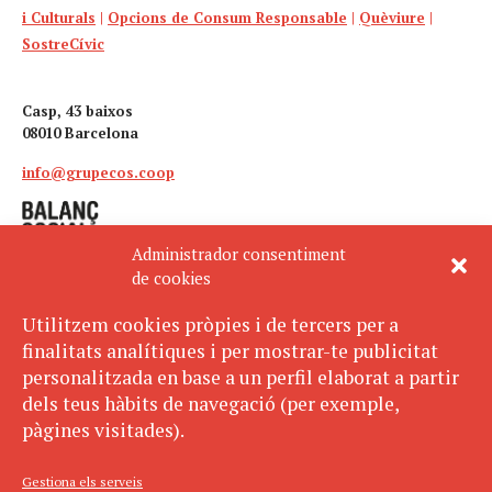
i Culturals
|
Opcions de Consum Responsable
|
Quèviure
|
SostreCívic
Casp, 43 baixos
08010 Barcelona
info@grupecos.coop
Administrador consentiment
de cookies
Utilitzem cookies pròpies i de tercers per a
finalitats analítiques i per mostrar-te publicitat
Avís legal
SUBSCRIU-TE
personalitzada en base a un perfil elaborat a partir
AL BUTLLETÍ
Política de privacitat
dels teus hàbits de navegació (per exemple,
Política de cookies
pàgines visitades).
ECOS pertany a:
Gestiona els serveis