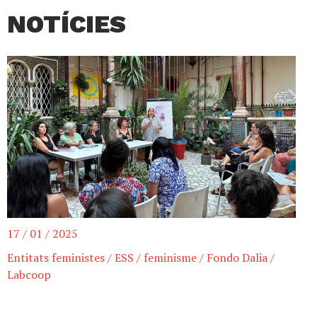
NOTÍCIES
17 / 01 / 2025
Entitats feministes
/
ESS
/
feminisme
/
Fondo Dalia
/
Labcoop