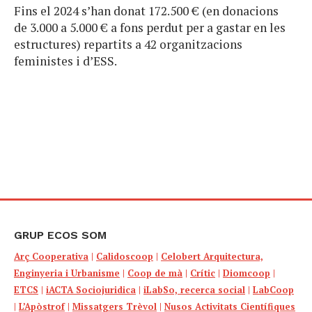
Fins el 2024 s’han donat 172.500 € (en donacions
de 3.000 a 5.000 € a fons perdut per a gastar en les
estructures) repartits a 42 organitzacions
feministes i d’ESS.
GRUP ECOS SOM
Arç Cooperativa
|
Calidoscoop
|
Celobert Arquitectura,
Enginyeria i Urbanisme
|
Coop de mà
|
Crític
|
Diomcoop
|
ETCS
|
iACTA Sociojuridica
|
iLabSo, recerca social
|
LabCoop
|
L’Apòstrof
|
Missatgers Trèvol
|
Nusos Activitats Científiques