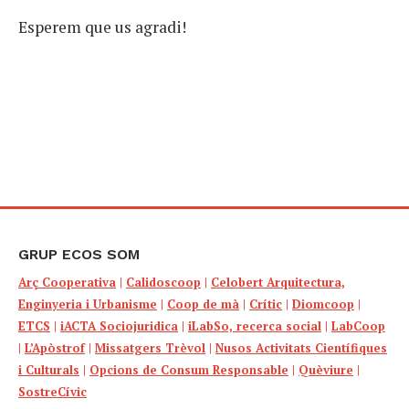
Esperem que us agradi!
GRUP ECOS SOM
Arç Cooperativa
|
Calidoscoop
|
Celobert Arquitectura,
Enginyeria i Urbanisme
|
Coop de mà
|
Crític
|
Diomcoop
|
ETCS
|
iACTA Sociojuridica
|
iLabSo, recerca social
|
LabCoop
|
L’Apòstrof
|
Missatgers Trèvol
|
Nusos Activitats Científiques
i Culturals
|
Opcions de Consum Responsable
|
Quèviure
|
SostreCívic