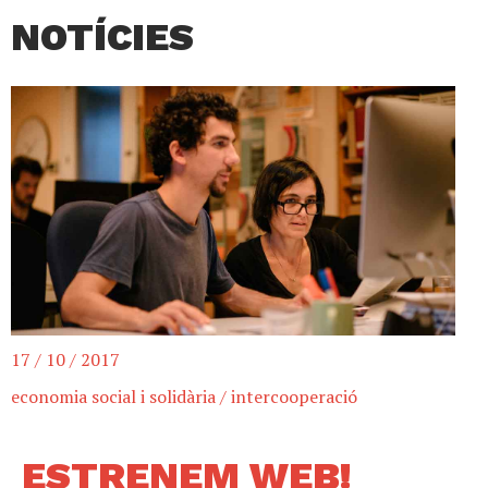
NOTÍCIES
17 / 10 / 2017
economia social i solidària
/
intercooperació
ESTRENEM WEB!