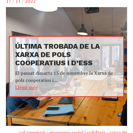
17 / 11 / 2022
ÚLTIMA TROBADA DE LA
XARXA DE POLS
COOPERATIUS I D’ESS
El passat dimarts 15 de novembre la Xarxa de
pols cooperatius i...
Llegir més
cal temerari
/
economia social i solidària
/
xarxa de