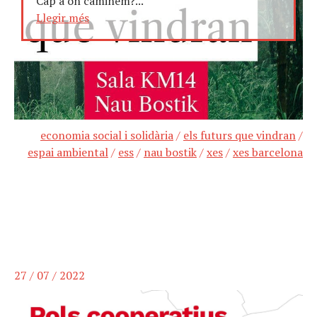
Cap a on caminem?...
Llegir més
economia social i solidària
/
els futurs que vindran
/
espai ambiental
/
ess
/
nau bostik
/
xes
/
xes barcelona
27 / 07 / 2022