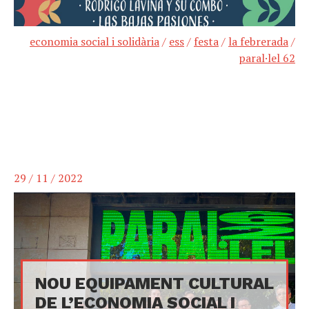
economia social i solidària
/
ess
/
festa
/
la febrerada
/
paral·lel 62
29 / 11 / 2022
NOU EQUIPAMENT CULTURAL
DE L’ECONOMIA SOCIAL I