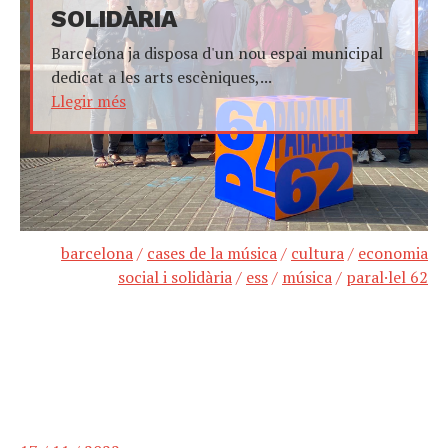
SOLIDÀRIA
Barcelona ja disposa d'un nou espai municipal
dedicat a les arts escèniques,...
Llegir més
barcelona
/
cases de la música
/
cultura
/
economia
social i solidària
/
ess
/
música
/
paral·lel 62