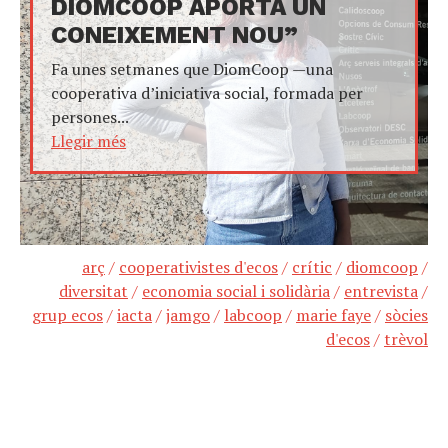
DIOMCOOP APORTA UN
CONEIXEMENT NOU”
Fa unes setmanes que DiomCoop —una
cooperativa d’iniciativa social, formada per
persones...
Llegir més
arç
/
cooperativistes d'ecos
/
crític
/
diomcoop
/
diversitat
/
economia social i solidària
/
entrevista
/
grup ecos
/
iacta
/
jamgo
/
labcoop
/
marie faye
/
sòcies
d'ecos
/
trèvol