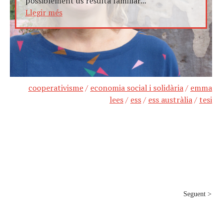
possiblement us resulta familiar...
Llegir més
cooperativisme
/
economia social i solidària
/
emma
lees
/
ess
/
ess austràlia
/
tesi
Seguent >