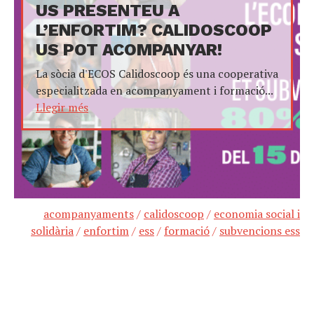
US PRESENTEU A
L’ENFORTIM? CALIDOSCOOP
US POT ACOMPANYAR!
La sòcia d'ECOS Calidoscoop és una cooperativa
especialitzada en acompanyament i formació...
Llegir més
acompanyaments
/
calidoscoop
/
economia social i
solidària
/
enfortim
/
ess
/
formació
/
subvencions ess