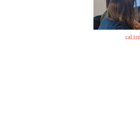
cal te