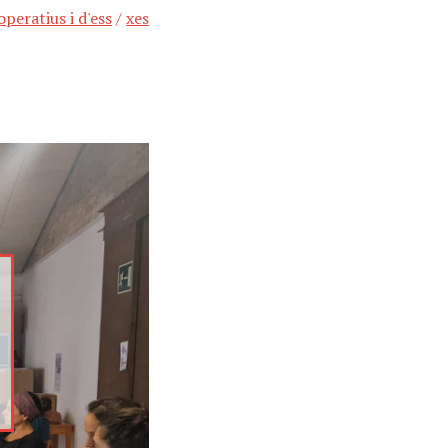
operatius i d'ess
/
xes