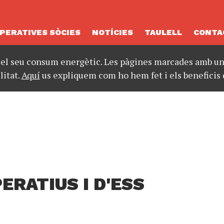
PERATIVES SÒCIES
NOTÍCIES
TAULELL
CONTA
 el seu consum energètic. Les pàgines marcades amb un 
litat.
Aquí
us expliquem com ho hem fet i els beneficis 
ERATIUS I D'ESS