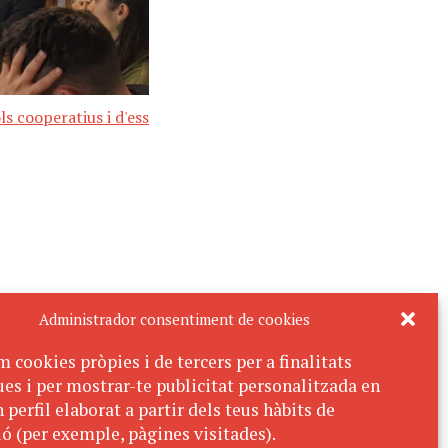
ls cooperatius i d'ess
Administrador consentiment de cookies
m cookies pròpies i de tercers per a finalitats
ues i per mostrar-te publicitat personalitzada en
 perfil elaborat a partir dels teus hàbits de
ó (per exemple, pàgines visitades).