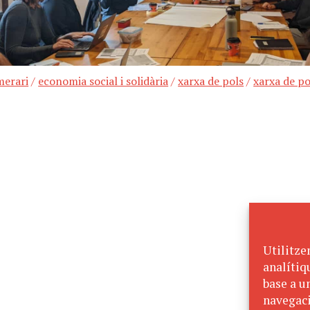
merari
/
economia social i solidària
/
xarxa de pols
/
xarxa de po
Utilitze
analítiq
base a un
navegaci