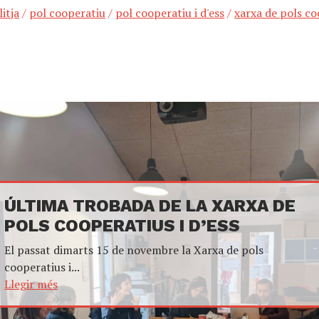
litja
/
pol cooperatiu
/
pol cooperatiu i d'ess
/
xarxa de pols co
ÚLTIMA TROBADA DE LA XARXA DE
POLS COOPERATIUS I D’ESS
El passat dimarts 15 de novembre la Xarxa de pols
cooperatius i...
Llegir més