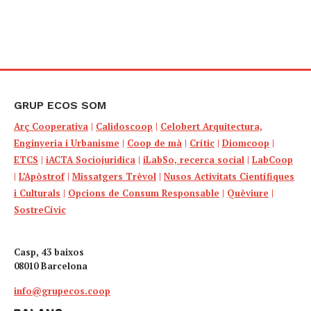
GRUP ECOS SOM
Arç Cooperativa
|
Calidoscoop
|
Celobert Arquitectura,
Enginyeria i Urbanisme
|
Coop de mà
|
Crític
|
Diomcoop
|
ETCS
|
iACTA Sociojuridica
|
iLabSo, recerca social
|
LabCoop
|
L’Apòstrof
|
Missatgers Trèvol
|
Nusos Activitats Científiques
i Culturals
|
Opcions de Consum Responsable
|
Quèviure
|
SostreCívic
Casp, 43 baixos
08010 Barcelona
info@grupecos.coop