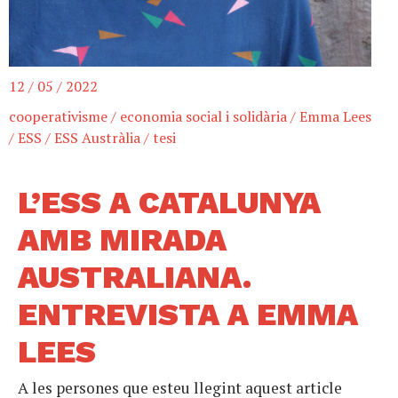
12 / 05 / 2022
cooperativisme
/
economia social i solidària
/
Emma Lees
/
ESS
/
ESS Austràlia
/
tesi
L’ESS A CATALUNYA
AMB MIRADA
AUSTRALIANA.
ENTREVISTA A EMMA
LEES
A les persones que esteu llegint aquest article