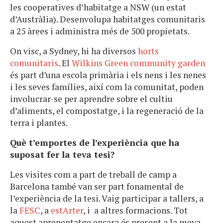
les cooperatives d’habitatge a NSW (un estat
d’Austràlia). Desenvolupa habitatges comunitaris
a 25 àrees i administra més de 500 propietats.
On visc, a Sydney, hi ha diversos
horts
comunitaris
. El
Wilkins Green community garden
és part d’una escola primària i els nens i les nenes
i les seves famílies, així com la comunitat, poden
involucrar-se per aprendre sobre el cultiu
d’aliments, el compostatge, i la regeneració de la
terra i plantes.
Què t’emportes de l’experiència que ha
suposat fer la teva tesi?
Les visites com a part de treball de camp a
Barcelona també van ser part fonamental de
l’experiència de la tesi. Vaig participar a tallers, a
la
FESC
, a
estArter
, i a altres formacions. Tot
aquest aprenentatge encara és present a la meva