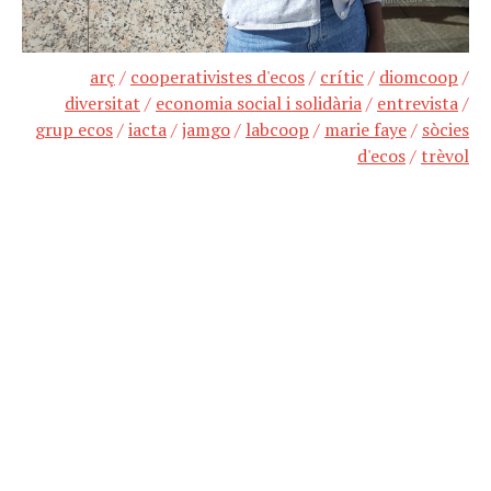
arç
/
cooperativistes d'ecos
/
crític
/
diomcoop
/
diversitat
/
economia social i solidària
/
entrevista
/
grup ecos
/
iacta
/
jamgo
/
labcoop
/
marie faye
/
sòcies
d'ecos
/
trèvol