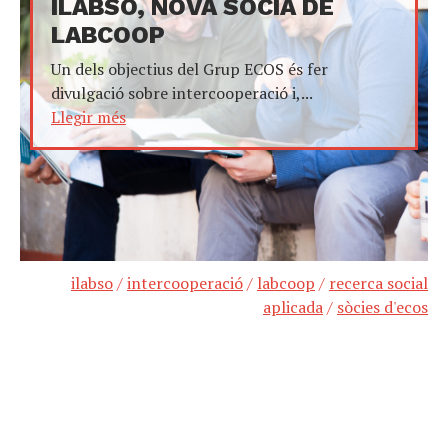
ILABSO, NOVA SÒCIA DE
LABCOOP
Un dels objectius del Grup ECOS és fer
divulgació sobre intercooperació i,...
Llegir més
ilabso
/
intercooperació
/
labcoop
/
recerca social
aplicada
/
sòcies d'ecos