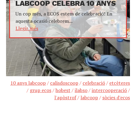
LABCOOP CELEBRA 10 ANYS
Un cop més, a ECOS estem de celebració! En
aquesta ocasió celebrem...
Llegir més
10 anys labcoop
/
calisdoscoop
/
celebració
/
etcèteres
/
grup ecos
/
hobest
/
ilabso
/
intercooperació
/
l'apòstrof
/
labcoop
/
sòcies d'ecos