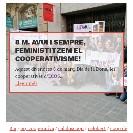
8 M. AVUI I SEMPRE,
FEMINISTITZEM EL
COOPERATIVISME!
Aquest divendres 8 de març, Dia de la Dona, les
cooperatives d’ECOS...
Llegir més
8m
/
arç cooperativa
/
calidoscoop
/
celobert
/
coop de