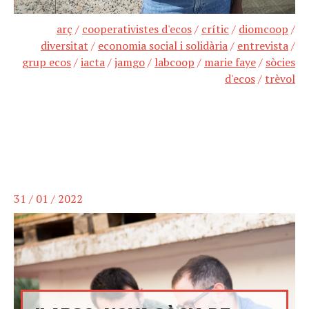
arç
/
cooperativistes d'ecos
/
crític
/
diomcoop
/
diversitat
/
economia social i solidària
/
entrevista
/
grup ecos
/
iacta
/
jamgo
/
labcoop
/
marie faye
/
sòcies
d'ecos
/
trèvol
31 / 01 / 2022