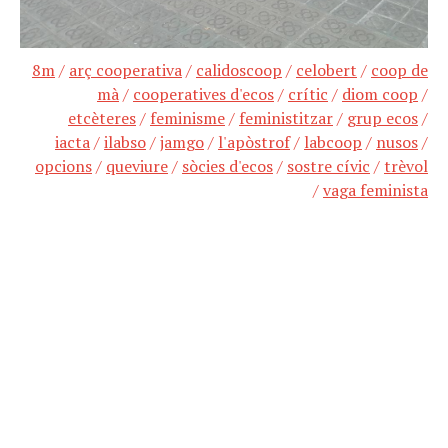
8m
/
arç cooperativa
/
calidoscoop
/
celobert
/
coop de
mà
/
cooperatives d'ecos
/
crític
/
diom coop
/
etcèteres
/
feminisme
/
feministitzar
/
grup ecos
/
iacta
/
ilabso
/
jamgo
/
l'apòstrof
/
labcoop
/
nusos
/
opcions
/
queviure
/
sòcies d'ecos
/
sostre cívic
/
trèvol
/
vaga feminista