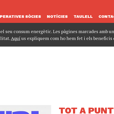
PERATIVES SÒCIES
NOTÍCIES
TAULELL
CONTA
 el seu consum energètic. Les pàgines marcades amb un 
litat.
Aquí
us expliquem com ho hem fet i els beneficis 
TOT A PUNT