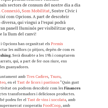
pals sectors de consum del nostre dia a dia
 Connexió
,
Som Mobilitat
, Sostre Cívic i
 així com Opcions. A part de descobrir
 diversa, qui vingui a l’espai podrà
ran panell lluminós per visibilitzar que,
 la llum del canvi!
i Opcions han organitzat els
Premis
ectar les millors (o pitjors, depèn de com es
shing
. Serà dissabte a les 19h i comptarem
rrats, qui, a part de fer-nos riure, ens
 les guanyadores.
 juntament amb
Tres Cadires
,
Tsuru
,
teo
, en el
Tast de licors i pastissos
“Quin gust
activitat on podrem descobrir com les
Finances
tes transformadors i deliciosos productes.
mbé podeu fer el
Tast de vins i xocolata
, amb
l supermercat cooperatiu
FoodCoop
, amb