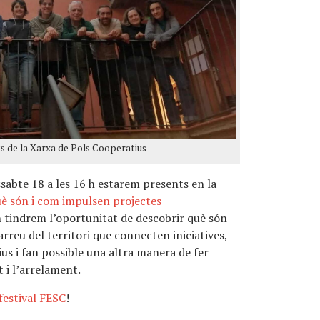
 de la Xarxa de Pols Cooperatius
ssabte 18 a les 16 h estarem presents en la
uè són i com impulsen projectes
 tindrem l’oportunitat de descobrir què són
 arreu del territori que connecten iniciatives,
ius i fan possible una altra manera de fer
 i l’arrelament.
festival FESC
!