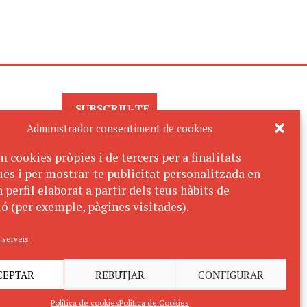
SUBSCRIU-TE
AL BUTLLETÍ
Administrador consentiment de cookies
m cookies pròpies i de tercers per a finalitats
ues i per mostrar-te publicitat personalitzada en
 perfil elaborat a partir dels teus hàbits de
ó (per exemple, pàgines visitades).
 serveis
CEPTAR
REBUTJAR
CONFIGURAR
Política de cookies
Política de Cookies