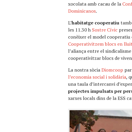
xocolata amb cacau de la
Conf
Dominicanos
.
L’
habitatge cooperatiu
també
les 11.30 h
Sostre Cívic
prese
conèixer el model cooperatiu e
Cooperativitzem blocs en llui
l’aliança entre el sindicalisme
cooperativitzar blocs de viven
La nostra sòcia
Diomcoop
par
l’economia social i solidària
, 
una taula d’intercanvi d’expe
projectes impulsats per pe
xarxes locals dins de la ESS ca