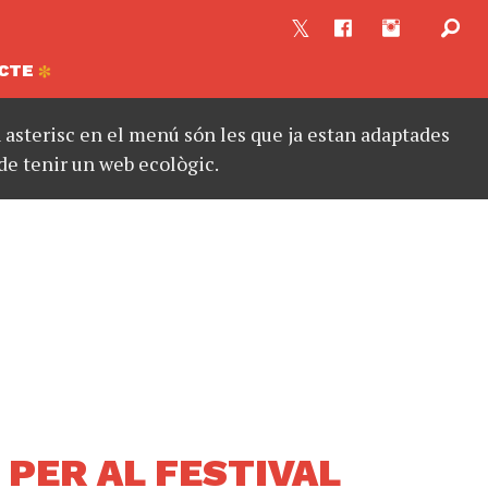
CTE
asterisc en el menú són les que ja estan adaptades
de tenir un web ecològic.
 PER AL FESTIVAL