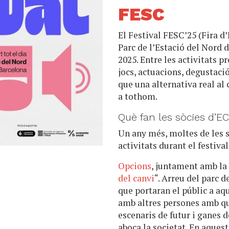
FESC
El Festival FESC’25 (Fira d
Parc de l’Estació del Nord 
2025. Entre les activitats pr
jocs, actuacions, degustaci
que una alternativa real al 
a tothom.
Què fan les sòcies d’E
Un any més, moltes de les 
activitats durant el festival
Opcions
, juntament amb l
del canvi
“. Arreu del parc 
que portaran el públic a aq
amb altres persones amb qu
escenaris de futur i ganes d
aboca la societat. En aques