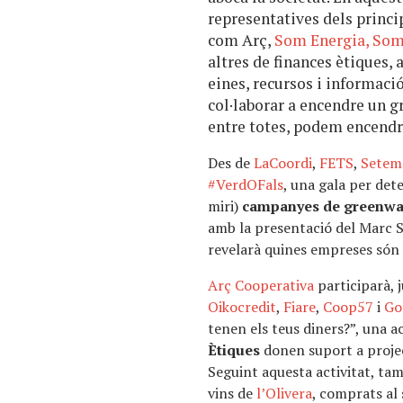
representatives dels princi
com Arç,
Som Energia,
Som
altres de finances ètiques,
eines, recursos i informació
col·laborar a encendre un g
entre totes, podem encendre
Des de
LaCoordi
,
FETS
,
Setem
#VerdOFals
, una gala per det
miri)
campanyes de greenwa
amb la presentació del Marc Sa
revelarà quines empreses són
Arç Cooperativa
participarà,
Oikocredit
,
Fiare
,
Coop57
i
Go
tenen els teus diners?”, una 
Ètiques
donen suport a projec
Seguint aquesta activitat, ta
vins de
l’Olivera
, comprats a