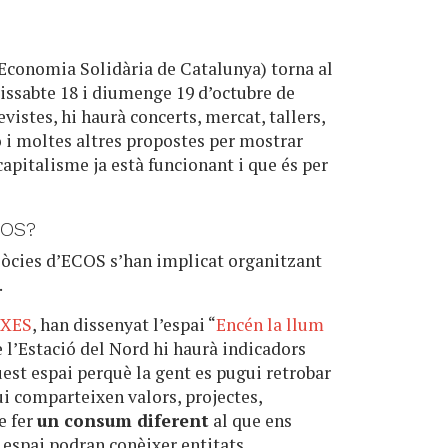
’Economia Solidària de Catalunya) torna al
dissabte 18 i diumenge 19 d’octubre de
evistes, hi haurà concerts, mercat, tallers,
ó i moltes altres propostes per mostrar
capitalisme ja està funcionant i que és per
COS?
sòcies d’ECOS s’han implicat organitzant
.
a
XES
, han dissenyat l’espai “
Encén la llum
de l’Estació del Nord hi haurà indicadors
uest espai perquè la gent es pugui retrobar
i comparteixen valors, projectes,
e fer
un consum diferent
al que ens
t espai podran conèixer entitats