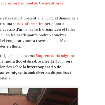
ederación Nacional de Cacaocultores
 estarà molt present a la FESC. El diumenge a
nta una
sessió informativa
per donar a
n cessió d’ús i a les 16 h organitzen el taller
ta
!, on les participants podran conèixer
 i el cooperativisme a través de l’acció de
des en lluita.
ticipa en la conversa
Emprenedoria migrant i
que tindrà lloc el dissabte a les 12.30 h i serà
riències sobre la
intercooperació de
rsones migrants
amb diversos dispositius i
talana.