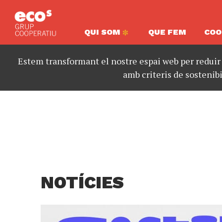
QUI SOM
QUE FEM
COO
Estem transformant el nostre espai web per reduir
amb criteris de sostenibi
NOTÍCIES