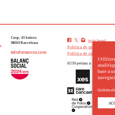
Casp, 43 baixos
Avís legal
08010 Barcelona
a,
Política de privacitat
info@grupecos.coop
Política de cookies
Utilitze
ECOS pertany a:
analítiq
base a un
navegaci
Gestiona els
AC