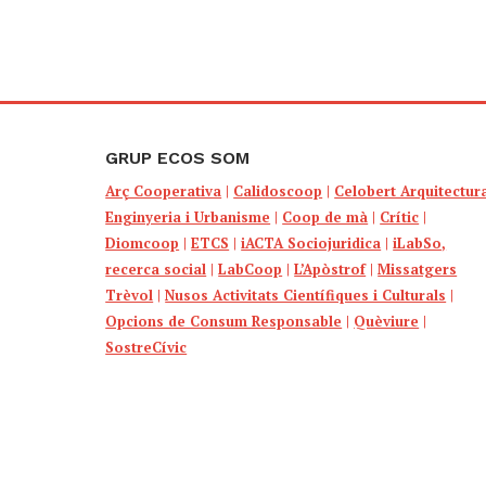
GRUP ECOS SOM
Arç Cooperativa
|
Calidoscoop
|
Celobert Arquitectur
Enginyeria i Urbanisme
|
Coop de mà
|
Crític
|
Diomcoop
|
ETCS
|
iACTA Sociojuridica
|
iLabSo,
recerca social
|
LabCoop
|
L’Apòstrof
|
Missatgers
Trèvol
|
Nusos Activitats Científiques i Culturals
|
Opcions de Consum Responsable
|
Quèviure
|
SostreCívic