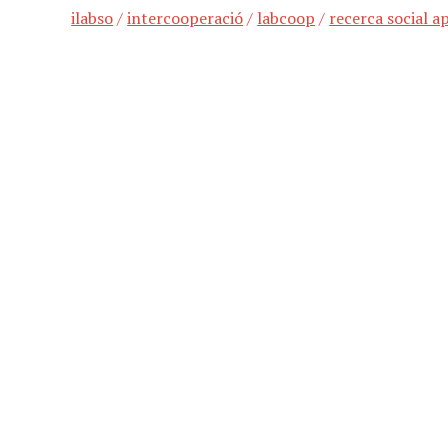
ilabso
/
intercooperació
/
labcoop
/
recerca social a