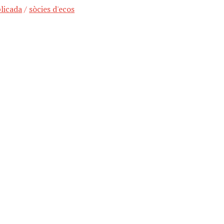
plicada
/
sòcies d'ecos