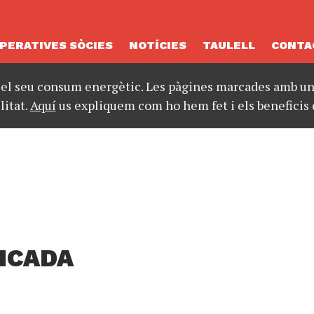
PERATIVES SÒCIES
NOTÍCIES
TAULELL
CONTA
 el seu consum energètic. Les pàgines marcades amb un 
litat.
Aquí
us expliquem com ho hem fet i els beneficis 
ICADA