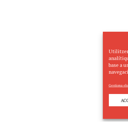
Utilitze
analítiq
base a un
navegaci
Gestiona els
AC