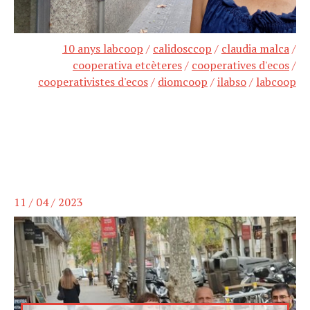
10 anys labcoop
/
calidosccop
/
claudia malca
/
cooperativa etcèteres
/
cooperatives d'ecos
/
cooperativistes d'ecos
/
diomcoop
/
ilabso
/
labcoop
11 / 04 / 2023