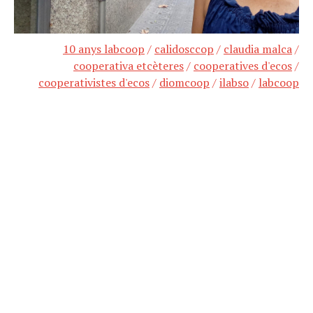
10 anys labcoop
/
calidosccop
/
claudia malca
/
cooperativa etcèteres
/
cooperatives d'ecos
/
cooperativistes d'ecos
/
diomcoop
/
ilabso
/
labcoop