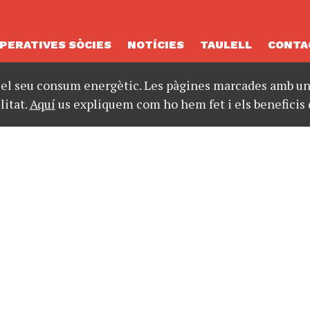
PERATIVES SÒCIES
NOTÍCIES
TAULELL
CONTA
 el seu consum energètic. Les pàgines marcades amb un 
litat.
Aquí
us expliquem com ho hem fet i els beneficis 