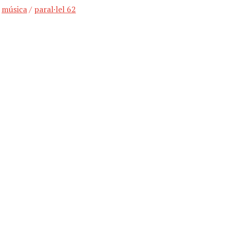
/
música
/
paral·lel 62