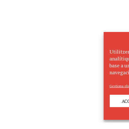
Utilitze
analítiq
base a un
navegaci
Gestiona els
AC