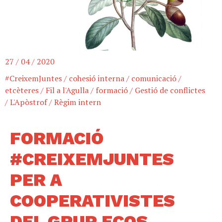
27 / 04 / 2020
#CreixemJuntes
/
cohesió interna
/
comunicació
/
etcèteres
/
Fil a l'Agulla
/
formació
/
Gestió de conflictes
/
L'Apòstrof
/
Règim intern
FORMACIÓ
#CREIXEMJUNTES
PER A
COOPERATIVISTES
DEL GRUP ECOS