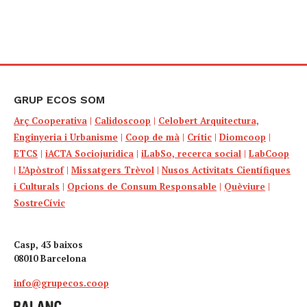
GRUP ECOS SOM
Arç Cooperativa
|
Calidoscoop
|
Celobert Arquitectura,
Enginyeria i Urbanisme
|
Coop de mà
|
Crític
|
Diomcoop
|
ETCS
|
iACTA Sociojuridica
|
iLabSo, recerca social
|
LabCoop
|
L’Apòstrof
|
Missatgers Trèvol
|
Nusos Activitats Científiques
i Culturals
|
Opcions de Consum Responsable
|
Quèviure
|
SostreCívic
Casp, 43 baixos
08010 Barcelona
info@grupecos.coop