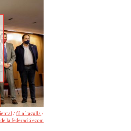
iental
/
fil a l'agulla
/
 de la federació ecom