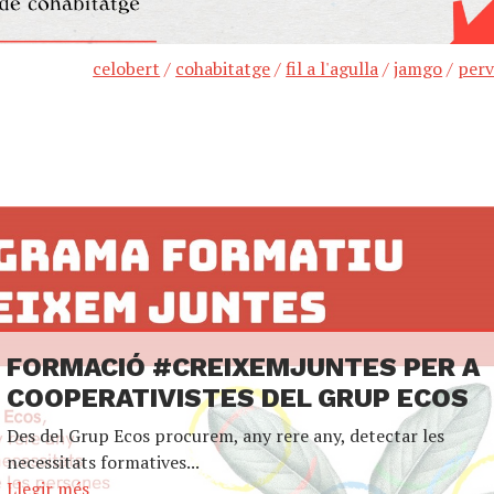
celobert
/
cohabitatge
/
fil a l'agulla
/
jamgo
/
perv
FORMACIÓ #CREIXEMJUNTES PER A
COOPERATIVISTES DEL GRUP ECOS
Des del Grup Ecos procurem, any rere any, detectar les
necessitats formatives...
Llegir més