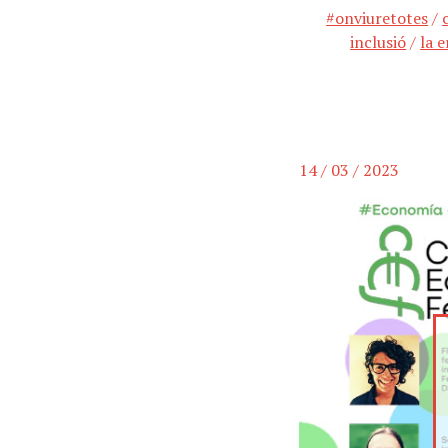
#onviuretotes
/
inclusió
/
la e
14 / 03 / 2023