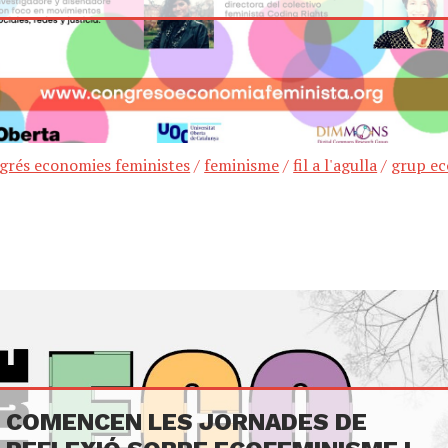
grés economies feministes
/
feminisme
/
fil a l'agulla
/
grup ec
COMENCEN LES JORNADES DE