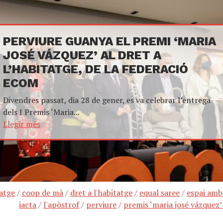
PERVIURE GUANYA EL PREMI ‘MARIA
JOSÉ VÁZQUEZ’ AL DRET A
L’HABITATGE, DE LA FEDERACIÓ
ECOM
Divendres passat, dia 28 de gener, es va celebrar l’entrega
dels I Premis ‘Maria...
Llegir més
atge
/
coop de mà
/
dret a l'habitatge
/
equal saree
/
espai amb
iacta
/
l'apòstrof
/
perviure
/
premis ‘maria josé vázquez’