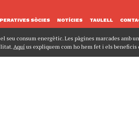
PERATIVES SÒCIES
NOTÍCIES
TAULELL
CONTA
 el seu consum energètic. Les pàgines marcades amb un 
litat.
Aquí
us expliquem com ho hem fet i els beneficis 