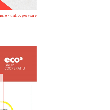
iure
/
unllocperviure