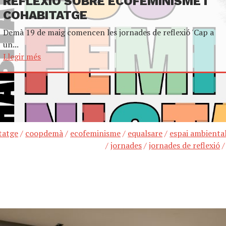
REFLEXIÓ SOBRE ECOFEMINISME I
COHABITATGE
Demà 19 de maig comencen les jornades de reflexió 'Cap a
un...
Llegir més
tatge
/
coopdemà
/
ecofeminisme
/
equalsare
/
espai ambienta
/
jornades
/
jornades de reflexió