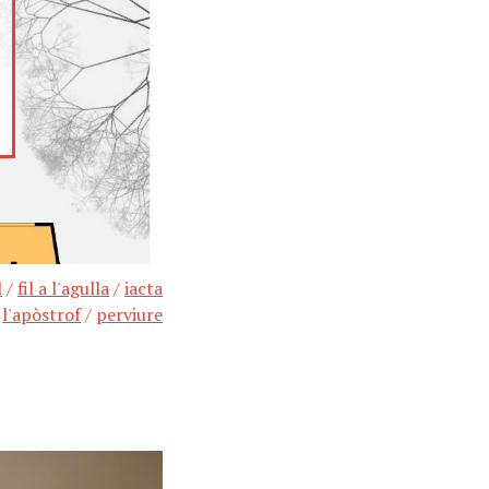
l
/
fil a l'agulla
/
iacta
/
l'apòstrof
/
perviure