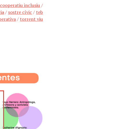
 cooperatiu inclusiu
/
ia
/
sostre cívic
/
teb
perativa
/
torrent viu