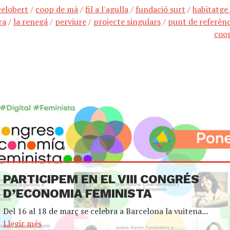
celobert
/
coop de mà
/
fil a l'agulla
/
fundació surt
/
habitatge
ra
/
la renegá
/
perviure
/
projecte singulars
/
punt de referènc
coo
PARTICIPEM EN EL VIII CONGRÉS
D’ECONOMIA FEMINISTA
Del 16 al 18 de març se celebra a Barcelona la vuitena...
Llegir més