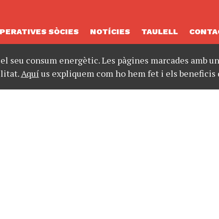
PERATIVES SÒCIES
NOTÍCIES
TAULELL
CONTA
 el seu consum energètic. Les pàgines marcades amb un 
litat.
Aquí
us expliquem com ho hem fet i els beneficis 