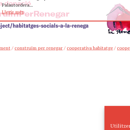
Palautordera...
Llegir més
ament
/
construïm per renegar
/
cooperativa habitatge
/
coope
Utilitze