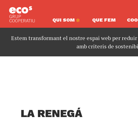
QUI SOM
QUE FEM
COO
Estem transformant el nostre espai web per reduir
amb criteris de sostenibi
LA RENEGÁ