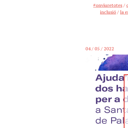
#onviuretotes
/
inclusió
/
la e
04 / 05 / 2022