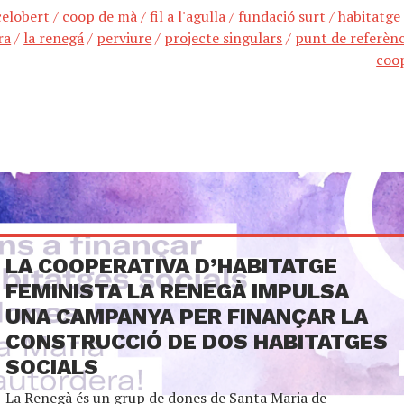
celobert
/
coop de mà
/
fil a l'agulla
/
fundació surt
/
habitatge
ra
/
la renegá
/
perviure
/
projecte singulars
/
punt de referènc
coo
LA COOPERATIVA D’HABITATGE
FEMINISTA ​​LA RENEGÀ IMPULSA
UNA CAMPANYA PER FINANÇAR LA
CONSTRUCCIÓ DE DOS HABITATGES
SOCIALS
La Renegà és un grup de dones de Santa Maria de