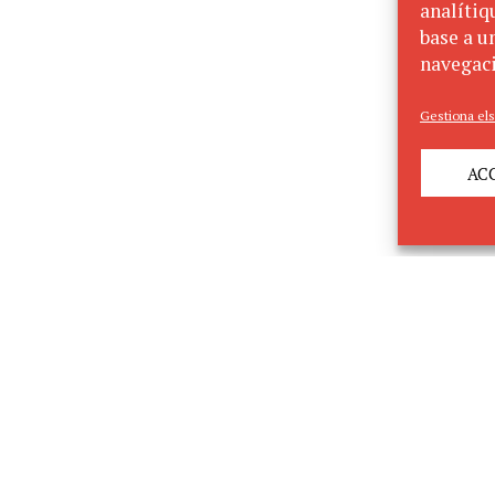
analítiq
base a un
navegaci
Gestiona els
AC