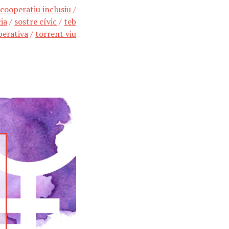
 cooperatiu inclusiu
/
ia
/
sostre cívic
/
teb
perativa
/
torrent viu