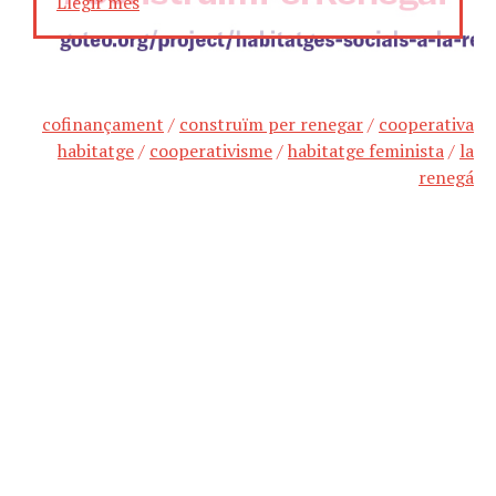
Llegir més
cofinançament
/
construïm per renegar
/
cooperativa
habitatge
/
cooperativisme
/
habitatge feminista
/
la
renegá