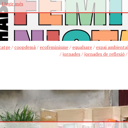
Llegir més
tatge
/
coopdemà
/
ecofeminisme
/
equalsare
/
espai ambienta
/
jornades
/
jornades de reflexió