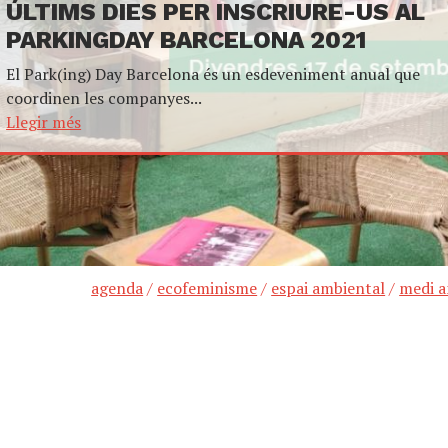
ÚLTIMS DIES PER INSCRIURE-US AL
PARKINGDAY BARCELONA 2021
El Park(ing) Day Barcelona és un esdeveniment anual que
coordinen les companyes...
Llegir més
agenda
/
ecofeminisme
/
espai ambiental
/
medi 