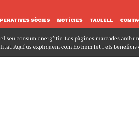
PERATIVES SÒCIES
NOTÍCIES
TAULELL
CONTA
 el seu consum energètic. Les pàgines marcades amb un 
litat.
Aquí
us expliquem com ho hem fet i els beneficis 