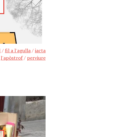
l
/
fil a l'agulla
/
iacta
/
l'apòstrof
/
perviure