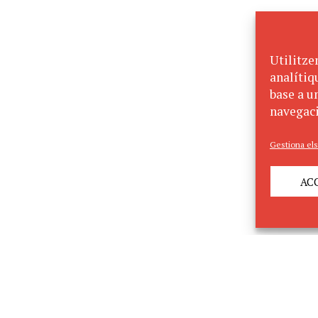
Utilitze
analítiq
base a un
navegaci
Gestiona els
AC