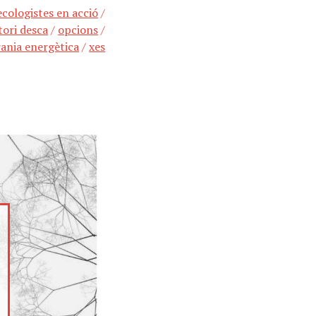
ecologistes en acció
/
tori desca
/
opcions
/
rania energètica
/
xes