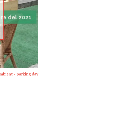
ambient
/
parking day