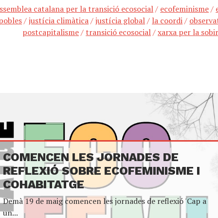
ssemblea catalana per la transició ecosocial
/
ecofeminisme
/
pobles
/
justícia climàtica
/
justícia global
/
la coordi
/
observa
postcapitalisme
/
transició ecosocial
/
xarxa per la sobi
COMENCEN LES JORNADES DE
REFLEXIÓ SOBRE ECOFEMINISME I
COHABITATGE
Demà 19 de maig comencen les jornades de reflexió 'Cap a
un...