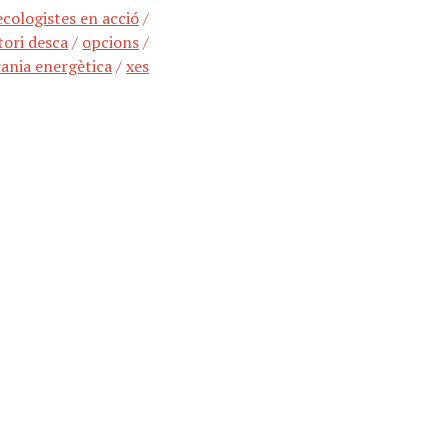
ecologistes en acció
/
tori desca
/
opcions
/
rania energètica
/
xes