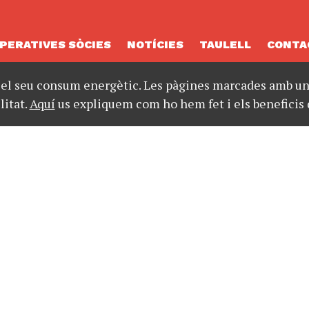
PERATIVES SÒCIES
NOTÍCIES
TAULELL
CONTA
 el seu consum energètic. Les pàgines marcades amb un 
litat.
Aquí
us expliquem com ho hem fet i els beneficis 