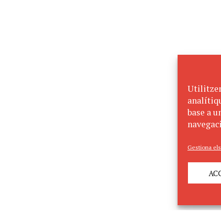
Utilitze
analítiq
base a un
navegaci
Gestiona els
AC