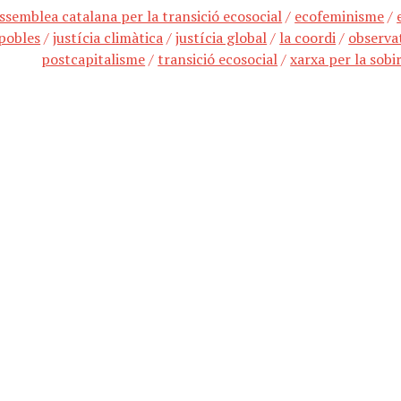
ssemblea catalana per la transició ecosocial
/
ecofeminisme
/
pobles
/
justícia climàtica
/
justícia global
/
la coordi
/
observa
postcapitalisme
/
transició ecosocial
/
xarxa per la sobi