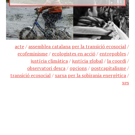
acte
/
assemblea catalana per la transició ecosocial
/
ecofeminisme
/
ecologistes en acció
/
entrepobles
/
justícia climàtica
/
justícia global
/
la coordi
/
observatori desca
/
opcions
/
postcapitalisme
/
transició ecosocial
/
xarxa per la sobirania energètica
/
xes