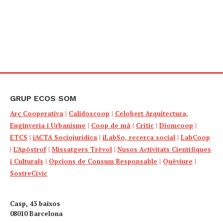
GRUP ECOS SOM
Arç Cooperativa
|
Calidoscoop
|
Celobert Arquitectura,
Enginyeria i Urbanisme
|
Coop de mà
|
Crític
|
Diomcoop
|
ETCS
|
iACTA Sociojuridica
|
iLabSo, recerca social
|
LabCoop
|
L’Apòstrof
|
Missatgers Trèvol
|
Nusos Activitats Científiques
i Culturals
|
Opcions de Consum Responsable
|
Quèviure
|
SostreCívic
Casp, 43 baixos
08010 Barcelona