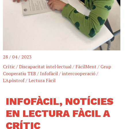
28 / 04 / 2023
Crític
/
Discapacitat intel·lectual
/
FàcilMent
/
Grup
Cooperatiu TEB
/
Infofàcil
/
intercooperació
/
L'Apòstrof
/
Lectura Fàcil
INFOFÀCIL, NOTÍCIES
EN LECTURA FÀCIL A
CRÍTIC