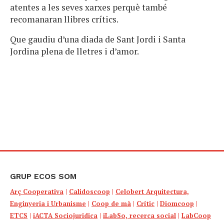
atentes a les seves xarxes perquè també
recomanaran llibres crítics.
Que gaudiu d’una diada de Sant Jordi i Santa
Jordina plena de lletres i d’amor.
GRUP ECOS SOM
Arç Cooperativa
|
Calidoscoop
|
Celobert Arquitectura,
Enginyeria i Urbanisme
|
Coop de mà
|
Crític
|
Diomcoop
|
ETCS
|
iACTA Sociojuridica
|
iLabSo, recerca social
|
LabCoop