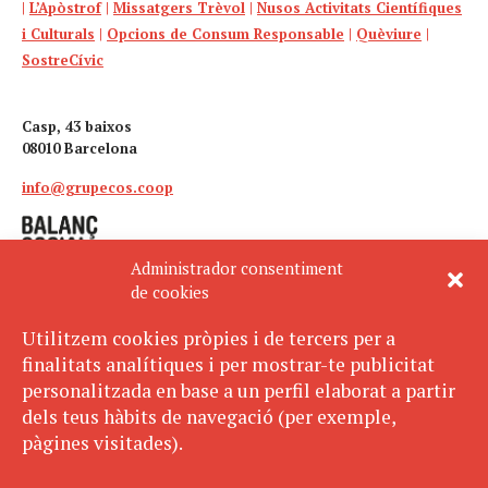
|
L’Apòstrof
|
Missatgers Trèvol
|
Nusos Activitats Científiques
i Culturals
|
Opcions de Consum Responsable
|
Quèviure
|
SostreCívic
Casp, 43 baixos
08010 Barcelona
info@grupecos.coop
Administrador consentiment
de cookies
Utilitzem cookies pròpies i de tercers per a
finalitats analítiques i per mostrar-te publicitat
Avís legal
SUBSCRIU-TE
personalitzada en base a un perfil elaborat a partir
AL BUTLLETÍ
Política de privacitat
dels teus hàbits de navegació (per exemple,
Política de cookies
pàgines visitades).
ECOS pertany a: