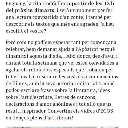
Enguany, la cita tindrà lloc
a partir de les 13 h
del pròxim dimarts
, i serà un moment per fer
una lectura compartida d’un conte, i també per
descobrir els textos que més ens agraden. Ja heu
escollit el vostre?
Però com no podíem esperar tant per començar a
celebrar, hem demanat ajuda a l’Apòstrof perquè
dinamitzi aquesta diada… Així doncs, des d’avui i
durant tota la setmana que ve, esteu convidades a
agafar els retoladors especials que trobareu per
tot el local, i a escriure les vostres recomanacions
de llibres, amb la seva autoria i editorial. També
podeu escriure frases sobre la literatura, idees
sobre l’art d’escriure, lletres de cançons,
declaracions d’amor anònimes i tot allò que us
resulti inspirador. Convertim els vidres d’ECOS
en llenços plens d’art literari!