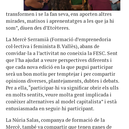
transformen i se la fan seva, ens aporten altres
mirades, matisos i aprenentatges a les que ja hi
som”, diuen des d’Etcèteres.
La Mercè Serramià (Formació d’emprenedoria
col·lectiva i feminista B. Vallès), abans de
convidar-la a l’activitat no coneixia la FESC. Sent
que l’ha ajudat a veure perspectives diferents i
que cada nova edició en la que pugui participar
serà un bon motiu per temptejar i per compartir
opinions diverses, plantejaments, dubtes i debats.
Per a ella, “participar-hi va significar obrir els ulls
en molts sentits, veure molta gent implicada i
conèixer alternatives al model capitalista” i està
entusiasmada en seguir-hi participant.
La Núria Salas, companya de formació de la
Mercè, també va compartir que tenen ganes de