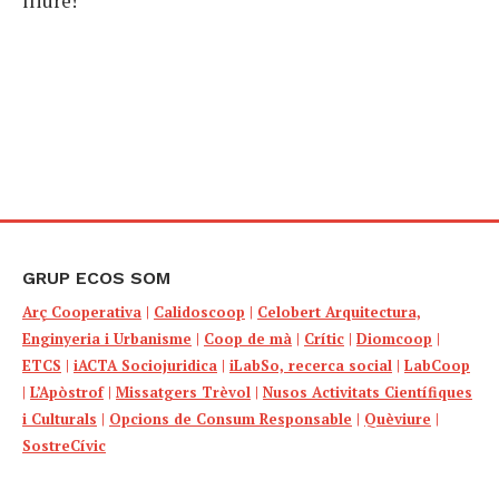
lliure!
GRUP ECOS SOM
Arç Cooperativa
|
Calidoscoop
|
Celobert Arquitectura,
Enginyeria i Urbanisme
|
Coop de mà
|
Crític
|
Diomcoop
|
ETCS
|
iACTA Sociojuridica
|
iLabSo, recerca social
|
LabCoop
|
L’Apòstrof
|
Missatgers Trèvol
|
Nusos Activitats Científiques
i Culturals
|
Opcions de Consum Responsable
|
Quèviure
|
SostreCívic