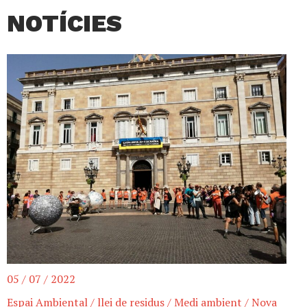
NOTÍCIES
05 / 07 / 2022
Espai Ambiental
/
llei de residus
/
Medi ambient
/
Nova