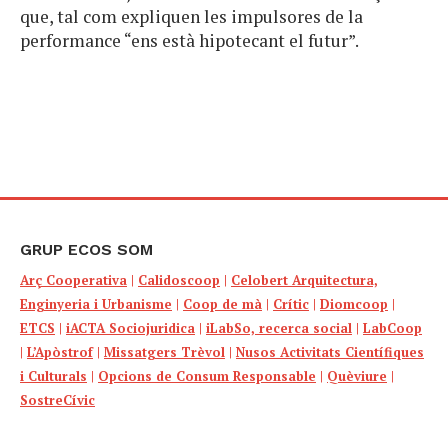
que, tal com expliquen les impulsores de la
performance “ens està hipotecant el futur”.
GRUP ECOS SOM
Arç Cooperativa
|
Calidoscoop
|
Celobert Arquitectura,
Enginyeria i Urbanisme
|
Coop de mà
|
Crític
|
Diomcoop
|
ETCS
|
iACTA Sociojuridica
|
iLabSo, recerca social
|
LabCoop
|
L’Apòstrof
|
Missatgers Trèvol
|
Nusos Activitats Científiques
i Culturals
|
Opcions de Consum Responsable
|
Quèviure
|
SostreCívic