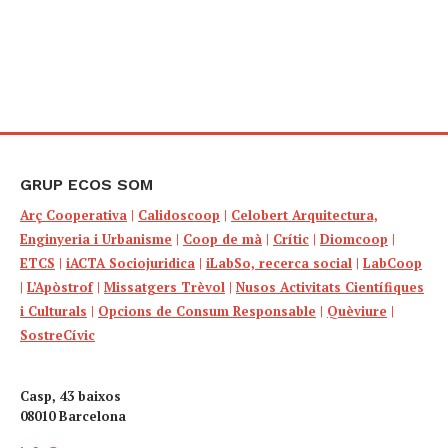
GRUP ECOS SOM
Arç Cooperativa
|
Calidoscoop
|
Celobert Arquitectura,
Enginyeria i Urbanisme
|
Coop de mà
|
Crític
|
Diomcoop
|
ETCS
|
iACTA Sociojuridica
|
iLabSo, recerca social
|
LabCoop
|
L’Apòstrof
|
Missatgers Trèvol
|
Nusos Activitats Científiques
i Culturals
|
Opcions de Consum Responsable
|
Quèviure
|
SostreCívic
Casp, 43 baixos
08010 Barcelona