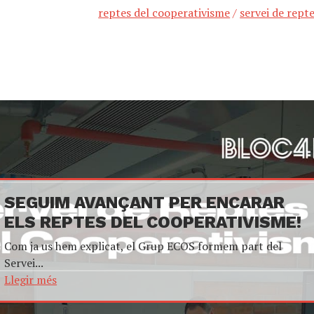
reptes del cooperativisme
/
servei de rept
SEGUIM AVANÇANT PER ENCARAR
ELS REPTES DEL COOPERATIVISME!
Com ja us hem explicat, el Grup ECOS formem part del
Servei...
Llegir més