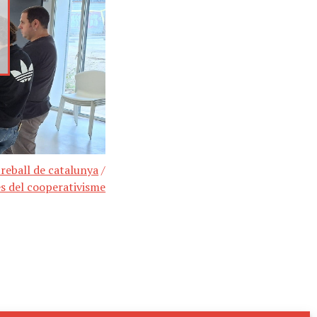
treball de catalunya
/
es del cooperativisme