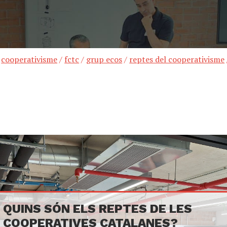
/
cooperativisme
/
fctc
/
grup ecos
/
reptes del cooperativisme
QUINS SÓN ELS REPTES DE LES
COOPERATIVES CATALANES?