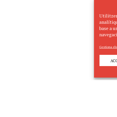
Utilitze
analítiq
base a un
navegaci
Gestiona els
AC