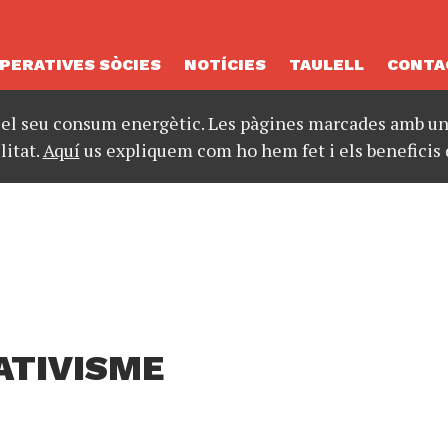
PERATIVES SÒCIES
NOTÍCIES
TAULELL
CONTA
 el seu consum energètic. Les pàgines marcades amb un 
litat.
Aquí
us expliquem com ho hem fet i els beneficis 
ATIVISME