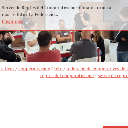
Servei de Reptes del Cooperativisme, donant forma al
nostre futur La Federació...
Llegir més
ratives
/
cooperativisme
/
fctc
/
federació de cooperatives de 
reptes del cooperativisme
/
servei de rept