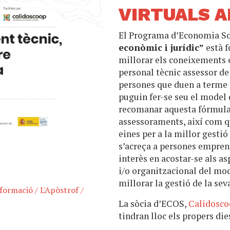
VIRTUALS A
El Programa d’Economia S
econòmic i jurídic”
està f
millorar els coneixements 
personal tècnic assessor de
persones que duen a terme 
puguin fer-se seu el model 
recomanar aquesta fórmula,
assessoraments, així com q
eines per a la millor gest
s’acreça a persones empren
interès en acostar-se als as
i/o organitzacional del mo
millorar la gestió de la se
formació
/
L'Apòstrof
/
La sòcia d’ECOS,
Calidosc
tindran lloc els propers die