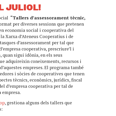
L JULIOL!
ocial
“Tallers d’assessorament tècnic,
ormat per diverses sessions que pretenen
en economia social i cooperativa del
 la Xarxa d’Ateneus Cooperatius i de
tasques d’assessorament per tal que
d’empresa cooperativa, prescriure’l i
 quan sigui idònia, en els seus
ue adquireixin coneixements, recursos i
ió d’aquestes empreses. El programa també
edores i sòcies de cooperatives que tenen
pectes tècnics, econòmics, jurídics, fiscal
del d’empresa cooperativa per tal de
va empresa.
oop
, gestiona alguns dels tallers que
s: