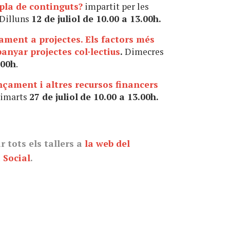
pla de continguts?
impartit per les
Dilluns
12 de juliol de 10.00 a 13.00h.
ment a projectes. Els factors més
nyar projectes col·lectius
.
Dimecres
.00h
.
nçament i altres recursos financers
imarts
27 de juliol
de 10.00 a 13.00h.
 tots els tallers a
la web del
 Social
.