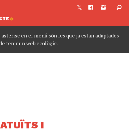
CTE
asterisc en el menú són les que ja estan adaptades
de tenir un web ecològic.
ATUÏTS I