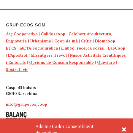
GRUP ECOS SOM
Arç Cooperativa
|
Calidoscoop
|
Celobert Arquitectura,
Enginyeria i Urbanisme
|
Coop de mà
|
Crític
|
Diomcoop
|
ETCS
|
iACTA Sociojuridica
|
iLabSo, recerca social
|
LabCoop
|
L’Apòstrof
|
Missatgers Trèvol
|
Nusos Activitats Científiques
i Culturals
|
Opcions de Consum Responsable
|
Quèviure
|
SostreCívic
Casp, 43 baixos
08010 Barcelona
info@grupecos.coop
Administrador consentiment
de cookies