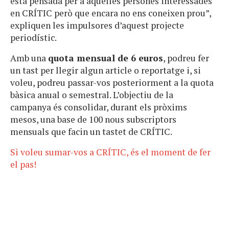
està pensada per a aquelles persones interessades
en CRÍTIC però que encara no ens coneixen prou”,
expliquen les impulsores d’aquest projecte
periodístic.
Amb una
quota mensual de 6 euros
, podreu
fer
un tast per llegir algun article o reportatge
i, si
voleu, podreu passar-vos posteriorment a la quota
bàsica anual o semestral. L’objectiu de la
campanya és consolidar, durant els pròxims
mesos,
una base de 100 nous subscriptors
mensuals
que facin un tastet de CRÍTIC.
Si voleu sumar-vos a CRÍTIC, és el moment de fer
el pas!