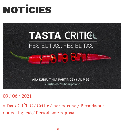
NOTÍCIES
09 / 06 / 2021
#TastaCRÍTIC
/
Crític
/
periodisme
/
Periodisme
d'investigació
/
Periodisme reposat