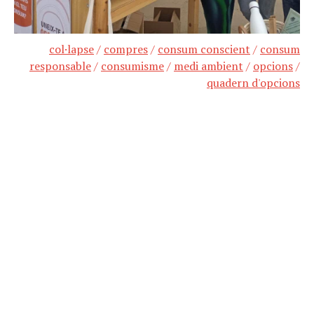
col·lapse
/
compres
/
consum conscient
/
consum
responsable
/
consumisme
/
medi ambient
/
opcions
/
quadern d'opcions